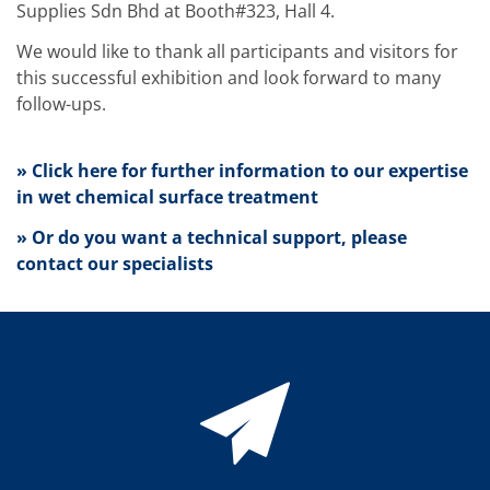
Supplies Sdn Bhd at Booth#323, Hall 4.
蚀刻
纹理化腐蚀
We would like to thank all participants and visitors for
电镀
晶圆剥离
this successful exhibition and look forward to many
创新
follow-ups.
Battery Technology
Advanced chemical Etching
专有软件
» Click here for further information to our expertise
FlowLogX - 智能连接平台
in wet chemical surface treatment
信息中心
下载中心
» Or do you want a technical support, please
媒体聚焦
新闻
contact our specialists
展会
职业发展
RENA 作为雇主
申请 RENA 的职位
工作机会
联系我们
联系表格
联系表格客户服务
国际交往
联系我们的客服