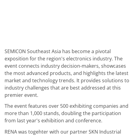
批量处理式电池
耗材
医疗技术
医疗设备
护眼
玻璃
Through glass vias (TGV)
玻璃晶片加工
激光与蚀刻
SEMICON Southeast Asia has become a pivotal
定制解决方案
exposition for the region's electronics industry. The
卷到卷
服务组合
event connects industry decision-makers, showcases
服务热线 和 服务中心
the most advanced products, and highlights the latest
数字化服务
market and technology trends. It provides solutions to
服务级别协议
备件服务
industry challenges that are best addressed at this
设备升级
premier event.
培训
技术
The event features over 500 exhibiting companies and
技术中心
more than 1,000 stands, doubling the participation
工艺技术
from last year's exhibition and conference.
TruEtch - 金属蚀刻
FluidJet - 金属剥离
RENA was togehter with our partner SKN Industrial
SiEtch - KOH 蚀刻