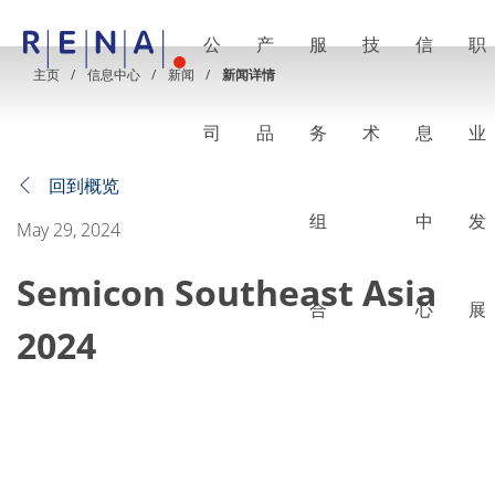
公
产
服
技
信
职
EN
DE
CN
主页
信息中心
新闻
新闻详情
公司
湿法处理的艺术
司
品
务
术
息
业
RENA Germany
RENA North America
RENA Polska
回到概览
RENA Shanghai
组
中
发
RENA 全球
May 29, 2024
产品
半导体
Semicon Southeast Asia
批量浸洗
批量喷淋
合
心
展
单晶圆加工
2024
晶圆制备
电镀
晶圆干燥
化学品输送系统
绿色能源
Wafer Batch
链式电池