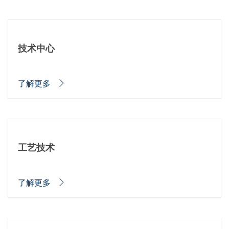
批量处理式电池
耗材
医疗技术
医疗设备
护眼
技术中心
玻璃
Through glass vias (TGV)
玻璃晶片加工
激光与蚀刻
了解更多
定制解决方案
卷到卷
服务组合
服务热线 和 服务中心
数字化服务
服务级别协议
工艺技术
备件服务
设备升级
培训
技术
了解更多
技术中心
工艺技术
TruEtch - 金属蚀刻
FluidJet - 金属剥离
SiEtch - KOH 蚀刻