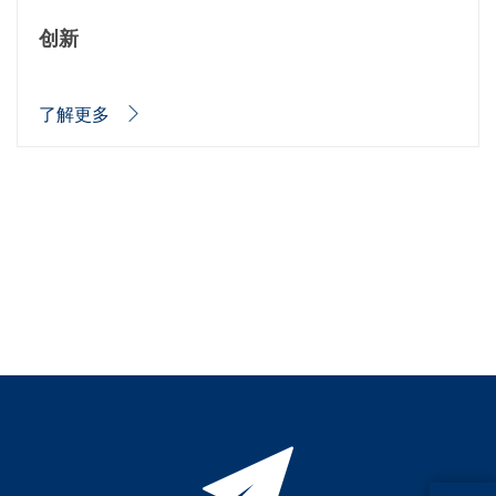
蚀刻
纹理化腐蚀
创新
电镀
晶圆剥离
创新
了解更多
Battery Technology
Advanced chemical Etching
专有软件
FlowLogX - 智能连接平台
信息中心
下载中心
媒体聚焦
新闻
展会
职业发展
RENA 作为雇主
申请 RENA 的职位
工作机会
联系我们
联系表格
联系表格客户服务
国际交往
联系我们的客服