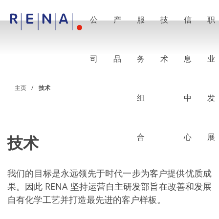
公
产
服
技
信
职
EN
DE
CN
公司
湿法处理的艺术
司
品
务
术
息
业
RENA Germany
RENA North America
RENA Polska
主页
技术
RENA Shanghai
组
中
发
RENA 全球
产品
半导体
批量浸洗
批量喷淋
合
心
展
技术
单晶圆加工
晶圆制备
电镀
我们的目标是永远领先于时代一步为客户提供优质成
晶圆干燥
化学品输送系统
果。因此 RENA 坚持运营自主研发部旨在改善和发展
绿色能源
自有化学工艺并打造最先进的客户样板。
Wafer Batch
链式电池