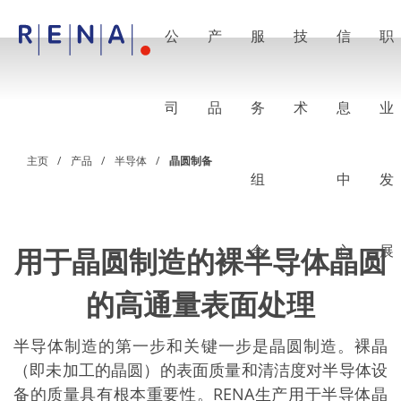
公
产
服
技
信
职
EN
DE
CN
公司
湿法处理的艺术
司
品
务
术
息
业
RENA Germany
RENA North America
RENA Polska
主页
产品
半导体
晶圆制备
RENA Shanghai
组
中
发
RENA 全球
产品
半导体
批量浸洗
批量喷淋
合
心
展
用于晶圆制造的裸半导体晶圆
单晶圆加工
晶圆制备
的高通量表面处理
电镀
晶圆干燥
化学品输送系统
半导体制造的第一步和关键一步是晶圆制造。裸晶
绿色能源
（即未加工的晶圆）的表面质量和清洁度对半导体设
Wafer Batch
链式电池
备的质量具有根本重要性。RENA生产用于半导体晶