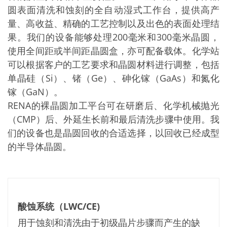
批量处理式电池
圆表面清洗和蚀刻的全自动湿式工作台，提供高产
耗材
医疗技术
量、高收益、精确的工艺控制以及出色的表面处理结
医疗设备
果。我们的设备能够处理200毫米和300毫米晶圆，
护眼
玻璃
使用全间距或半间距晶圆盒，亦可配备载体。化学站
Through glass vias (TGV)
可以根据客户的工艺要求和晶圆材料进行调整，包括
玻璃晶片加工
单晶硅（Si）、锗（Ge）、砷化镓（GaAs）和氮化
激光与蚀刻
定制解决方案
镓（GaN）。
卷到卷
RENA的裸晶圆加工平台可在研磨后、化学机械抛光
服务组合
服务热线 和 服务中心
（CMP）后、外延生长前和最后清洗步骤中使用。我
数字化服务
们的设备也是晶圆回收的合适选择，以回收已经成型
服务级别协议
备件服务
的半导体晶圆。
设备升级
培训
技术
技术中心
工艺技术
TruEtch - 金属蚀刻
酸蚀系统（LWC/CE)
FluidJet - 金属剥离
用于蚀刻和清洗由于初级晶片步骤而产生的缺
SiEtch - KOH 蚀刻