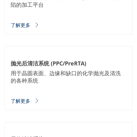
蚀刻
陷的加工平台
纹理化腐蚀
电镀
晶圆剥离
了解更多
创新
Battery Technology
Advanced chemical Etching
专有软件
FlowLogX - 智能连接平台
信息中心
下载中心
抛光后清洁系统 (PPC/PreRTA)
媒体聚焦
用于晶圆表面、边缘和缺口的化学抛光及清洗
新闻
展会
的各种系统
职业发展
RENA 作为雇主
申请 RENA 的职位
了解更多
工作机会
联系我们
联系表格
联系表格客户服务
国际交往
联系我们的客服