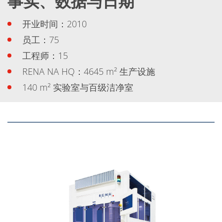
事实、数据与日期
蚀刻
纹理化腐蚀
开业时间：2010
电镀
晶圆剥离
员工：75
创新
Battery Technology
工程师：15
Advanced chemical Etching
RENA NA HQ：4645 m² 生产设施
专有软件
FlowLogX - 智能连接平台
140 m² 实验室与百级洁净室
信息中心
下载中心
媒体聚焦
新闻
展会
职业发展
RENA 作为雇主
申请 RENA 的职位
工作机会
联系我们
联系表格
联系表格客户服务
国际交往
联系我们的客服