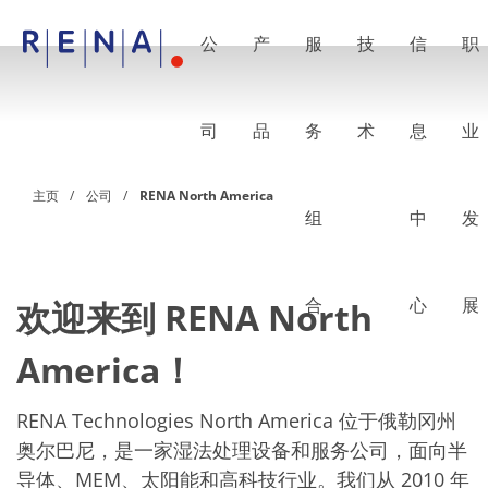
公
产
服
技
信
职
EN
DE
CN
公司
湿法处理的艺术
司
品
务
术
息
业
RENA Germany
RENA North America
RENA Polska
主页
公司
RENA North America
RENA Shanghai
组
中
发
RENA 全球
产品
半导体
批量浸洗
批量喷淋
合
心
展
欢迎来到 RENA North
单晶圆加工
晶圆制备
America！
电镀
晶圆干燥
化学品输送系统
RENA Technologies North America 位于俄勒冈州
绿色能源
奥尔巴尼，是一家湿法处理设备和服务公司，面向半
Wafer Batch
链式电池
导体、MEM、太阳能和高科技行业。我们从 2010 年