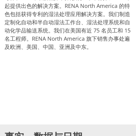
批量处理式电池
起提供出色的解决方案。RENA North America 的特
耗材
医疗技术
色包括获得专利的湿法处理应用解决方案。我们制造
医疗设备
定制化自动和半自动湿法工作台、湿法处理系统和自
护眼
玻璃
动化学品输送系统。我们在美国有近 75 名员工和 15
Through glass vias (TGV)
名工程师。RENA North America 旗下销售办事处遍
玻璃晶片加工
及欧洲、美国、中国、亚洲及中东。
激光与蚀刻
定制解决方案
卷到卷
服务组合
服务热线 和 服务中心
数字化服务
服务级别协议
备件服务
设备升级
培训
技术
技术中心
工艺技术
TruEtch - 金属蚀刻
FluidJet - 金属剥离
SiEtch - KOH 蚀刻