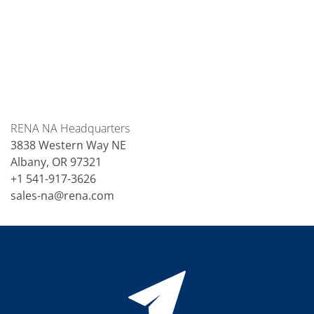
RENA NA Headquarters
3838 Western Way NE
Albany, OR 97321
+1 541-917-3626
sales-na@rena.com