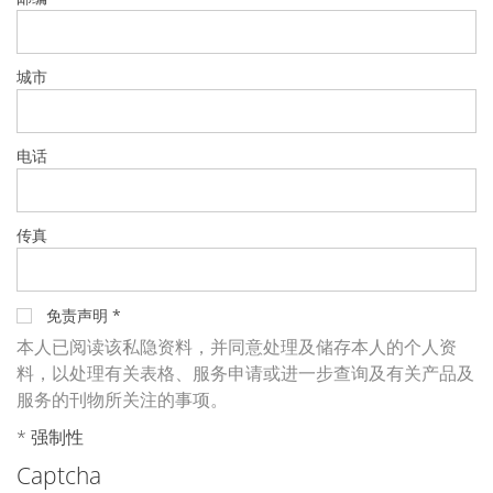
蚀刻
纹理化腐蚀
电镀
晶圆剥离
城市
创新
Battery Technology
Advanced chemical Etching
电话
专有软件
FlowLogX - 智能连接平台
信息中心
下载中心
传真
媒体聚焦
新闻
展会
职业发展
免责声明
*
RENA 作为雇主
申请 RENA 的职位
本人已阅读该私隐资料，并同意处理及储存本人的个人资
工作机会
料，以处理有关表格、服务申请或进一步查询及有关产品及
联系我们
服务的刊物所关注的事项。
联系表格
联系表格客户服务
* 强制性
国际交往
联系我们的客服
Captcha