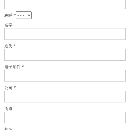
批量处理式电池
耗材
医疗技术
称呼
*
医疗设备
护眼
名字
玻璃
Through glass vias (TGV)
玻璃晶片加工
激光与蚀刻
姓氏
*
定制解决方案
卷到卷
服务组合
服务热线 和 服务中心
电子邮件
*
数字化服务
服务级别协议
备件服务
公司
*
设备升级
培训
技术
技术中心
街道
工艺技术
TruEtch - 金属蚀刻
FluidJet - 金属剥离
SiEtch - KOH 蚀刻
邮编