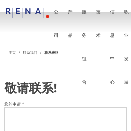
公
产
服
技
信
职
EN
DE
CN
公司
湿法处理的艺术
司
品
务
术
息
业
RENA Germany
RENA North America
RENA Polska
主页
联系我们
联系表格
RENA Shanghai
组
中
发
RENA 全球
产品
半导体
批量浸洗
批量喷淋
合
心
展
敬请联系!
单晶圆加工
晶圆制备
电镀
晶圆干燥
您的申请
*
化学品输送系统
绿色能源
Wafer Batch
链式电池