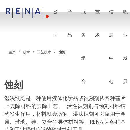
公
产
服
技
信
职
EN
DE
CN
公司
湿法处理的艺术
司
品
务
术
息
业
RENA Germany
RENA North America
RENA Polska
主页
技术
工艺技术
蚀刻
RENA Shanghai
组
中
发
RENA 全球
产品
半导体
批量浸洗
批量喷淋
合
心
展
蚀刻
单晶圆加工
晶圆制备
电镀
湿法蚀刻是一种使用液体化学品或蚀刻剂从各种基片
晶圆干燥
上去除材料的去除工艺。 活性蚀刻剂与蚀刻材料结
化学品输送系统
构发生作用，材料就会溶解。湿法蚀刻可以应用于金
绿色能源
Wafer Batch
属、玻璃、硅、复合半导体材料等。RENA 为各种基
链式电池
片和工业提供广泛的酸碱蚀刻工具。