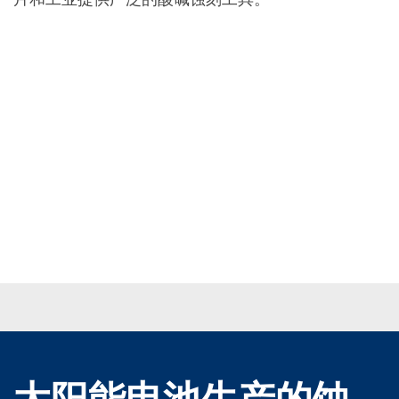
批量处理式电池
耗材
医疗技术
医疗设备
护眼
玻璃
Through glass vias (TGV)
玻璃晶片加工
激光与蚀刻
定制解决方案
卷到卷
服务组合
服务热线 和 服务中心
数字化服务
服务级别协议
备件服务
设备升级
培训
技术
技术中心
工艺技术
TruEtch - 金属蚀刻
FluidJet - 金属剥离
太阳能电池生产的蚀
SiEtch - KOH 蚀刻