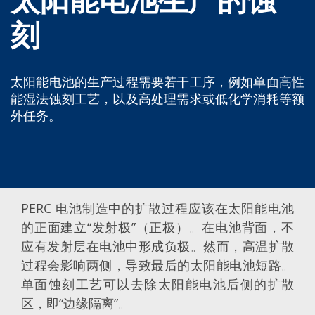
蚀刻
纹理化腐蚀
刻
电镀
晶圆剥离
创新
Battery Technology
太阳能电池的生产过程需要若干工序，例如单面高性
Advanced chemical Etching
能湿法蚀刻工艺，以及高处理需求或低化学消耗等额
专有软件
FlowLogX - 智能连接平台
外任务。
信息中心
下载中心
媒体聚焦
新闻
展会
职业发展
PERC 电池制造中的扩散过程应该在太阳能电池
RENA 作为雇主
申请 RENA 的职位
的正面建立“发射极”（正极）。在电池背面，不
工作机会
应有发射层在电池中形成负极。然而，高温扩散
联系我们
联系表格
过程会影响两侧，导致最后的太阳能电池短路。
联系表格客户服务
单面蚀刻工艺可以去除太阳能电池后侧的扩散
国际交往
联系我们的客服
区，即“边缘隔离”。