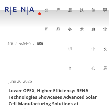
公
产
服
技
信
职
EN
DE
CN
公司
湿法处理的艺术
司
品
务
术
息
业
RENA Germany
RENA North America
RENA Polska
主页
信息中心
新闻
RENA Shanghai
组
中
发
RENA 全球
产品
半导体
批量浸洗
批量喷淋
合
心
展
单晶圆加工
晶圆制备
June 26, 2026
电镀
晶圆干燥
Lower OPEX, Higher Efficiency: RENA
化学品输送系统
绿色能源
Technologies Showcases Advanced Solar
Wafer Batch
Cell Manufacturing Solutions at
链式电池