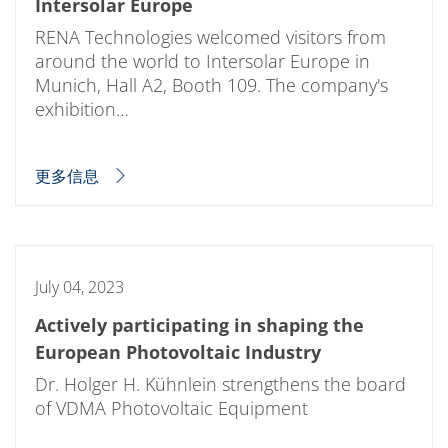
批量处理式电池
Intersolar Europe
耗材
RENA Technologies welcomed visitors from
医疗技术
医疗设备
around the world to Intersolar Europe in
护眼
Munich, Hall A2, Booth 109. The company's
玻璃
exhibition…
Through glass vias (TGV)
玻璃晶片加工
激光与蚀刻
定制解决方案
更多信息
卷到卷
服务组合
服务热线 和 服务中心
数字化服务
服务级别协议
July 04, 2023
备件服务
设备升级
Actively participating in shaping the
培训
技术
European Photovoltaic Industry
技术中心
工艺技术
Dr. Holger H. Kühnlein strengthens the board
TruEtch - 金属蚀刻
of VDMA Photovoltaic Equipment
FluidJet - 金属剥离
SiEtch - KOH 蚀刻