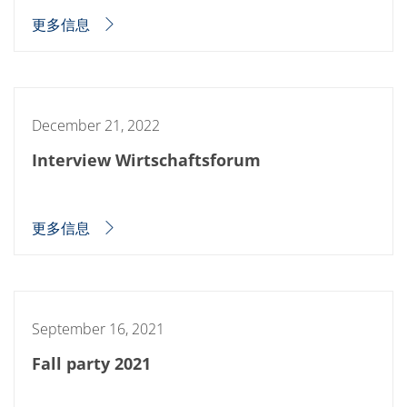
蚀刻
更多信息
纹理化腐蚀
电镀
晶圆剥离
创新
Battery Technology
Advanced chemical Etching
December 21, 2022
专有软件
FlowLogX - 智能连接平台
Interview Wirtschaftsforum
信息中心
下载中心
媒体聚焦
新闻
更多信息
展会
职业发展
RENA 作为雇主
申请 RENA 的职位
工作机会
联系我们
September 16, 2021
联系表格
联系表格客户服务
Fall party 2021
国际交往
联系我们的客服