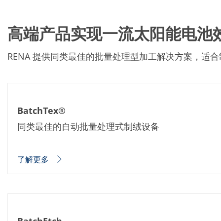
批量处理式电池
耗材
医疗技术
高端产品实现一流太阳能电池
医疗设备
护眼
玻璃
RENA 提供同类最佳的批量处理型加工解决方案，适合制
Through glass vias (TGV)
玻璃晶片加工
激光与蚀刻
定制解决方案
卷到卷
服务组合
BatchTex®
服务热线 和 服务中心
数字化服务
同类最佳的自动批量处理式制绒设备
服务级别协议
备件服务
设备升级
了解更多
培训
技术
技术中心
工艺技术
TruEtch - 金属蚀刻
FluidJet - 金属剥离
SiEtch - KOH 蚀刻