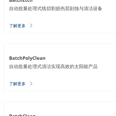
BatchEtch
蚀刻
纹理化腐蚀
自动批量处理式线切割损伤层刻蚀与清洁设备
电镀
晶圆剥离
创新
了解更多
Battery Technology
Advanced chemical Etching
专有软件
FlowLogX - 智能连接平台
信息中心
下载中心
媒体聚焦
BatchPolyClean
新闻
自动批量处理式清洁实现高效的太阳能产品
展会
职业发展
RENA 作为雇主
申请 RENA 的职位
了解更多
工作机会
联系我们
联系表格
联系表格客户服务
国际交往
联系我们的客服