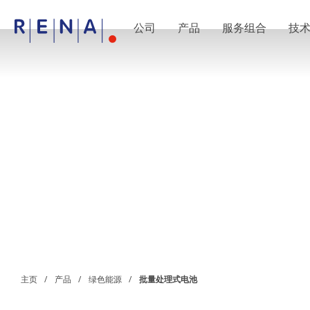
公司
产品
服务组合
技
EN
DE
CN
公司
湿法处理的艺术
RENA Germany
RENA North America
RENA Polska
RENA Shanghai
RENA 全球
产品
半导体
批量浸洗
批量喷淋
单晶圆加工
晶圆制备
电镀
晶圆干燥
化学品输送系统
绿色能源
主页
产品
绿色能源
批量处理式电池
Wafer Batch
链式电池