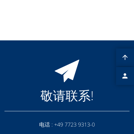
蚀刻
纹理化腐蚀
电镀
晶圆剥离
创新
Battery Technology
Advanced chemical Etching
专有软件
FlowLogX - 智能连接平台
信息中心
下载中心
媒体聚焦
新闻
展会
职业发展
RENA 作为雇主
敬请联系!
申请 RENA 的职位
工作机会
联系我们
联系表格
联系表格客户服务
国际交往
电话 :
+49 7723 9313-0
联系我们的客服