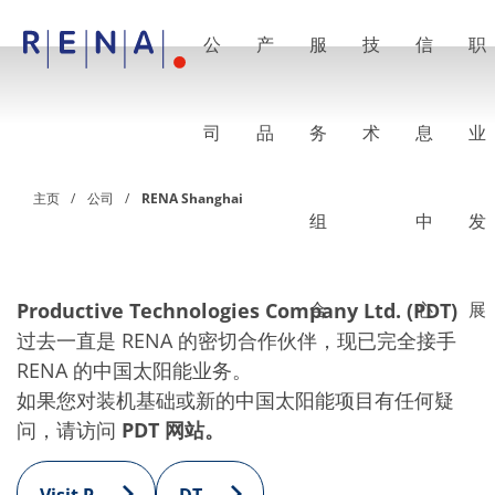
公
产
服
技
信
职
EN
DE
CN
公司
湿法处理的艺术
司
品
务
术
息
业
RENA Germany
RENA North America
RENA Polska
主页
公司
RENA Shanghai
RENA Shanghai
组
中
发
RENA 全球
产品
半导体
批量浸洗
批量喷淋
Productive Technologies Company Ltd. (PDT)
合
心
展
单晶圆加工
过去一直是 RENA 的密切合作伙伴，现已完全接手
晶圆制备
RENA 的中国太阳能业务。
电镀
晶圆干燥
如果您对装机基础或新的中国太阳能项目有任何疑
化学品输送系统
问，请访问
PDT 网站。
绿色能源
Wafer Batch
链式电池