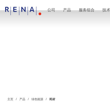
公司
产品
服务组合
技
EN
DE
CN
公司
湿法处理的艺术
RENA Germany
RENA North America
RENA Polska
RENA Shanghai
RENA 全球
产品
半导体
批量浸洗
批量喷淋
单晶圆加工
晶圆制备
电镀
晶圆干燥
化学品输送系统
绿色能源
主页
产品
绿色能源
耗材
Wafer Batch
链式电池