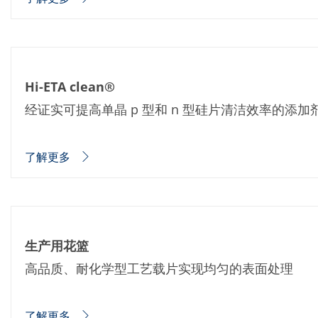
蚀刻
纹理化腐蚀
电镀
晶圆剥离
创新
Battery Technology
Hi-ETA clean®
Advanced chemical Etching
专有软件
经证实可提高单晶 p 型和 n 型硅片清洁效率的添加
FlowLogX - 智能连接平台
信息中心
下载中心
媒体聚焦
了解更多
新闻
展会
职业发展
RENA 作为雇主
申请 RENA 的职位
工作机会
生产用花篮
联系我们
联系表格
高品质、耐化学型工艺载片实现均匀的表面处理
联系表格客户服务
国际交往
联系我们的客服
了解更多