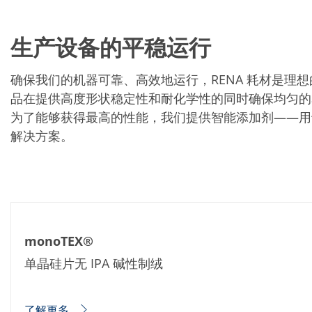
批量处理式电池
耗材
医疗技术
生产设备的平稳运行
医疗设备
护眼
玻璃
确保我们的机器可靠、高效地运行，RENA 耗材是
Through glass vias (TGV)
玻璃晶片加工
品在提供高度形状稳定性和耐化学性的同时确保均匀的表面处
激光与蚀刻
为了能够获得最高的性能，我们提供智能添加剂——用于碱
定制解决方案
卷到卷
解决方案。
服务组合
服务热线 和 服务中心
数字化服务
服务级别协议
备件服务
设备升级
培训
技术
monoTEX®
技术中心
单晶硅片无 IPA 碱性制绒
工艺技术
TruEtch - 金属蚀刻
FluidJet - 金属剥离
SiEtch - KOH 蚀刻
了解更多