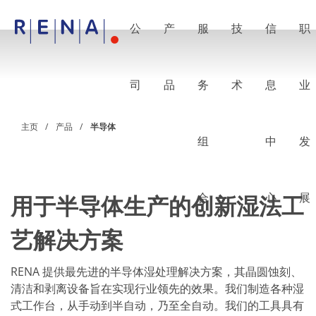
公
产
服
技
信
职
EN
DE
CN
公司
湿法处理的艺术
司
品
务
术
息
业
RENA Germany
RENA North America
RENA Polska
主页
产品
半导体
RENA Shanghai
组
中
发
RENA 全球
产品
半导体
批量浸洗
批量喷淋
合
心
展
用于半导体生产的创新湿法工
单晶圆加工
晶圆制备
艺解决方案
电镀
晶圆干燥
化学品输送系统
RENA 提供最先进的半导体湿处理解决方案，其晶圆蚀刻、
绿色能源
清洁和剥离设备旨在实现行业领先的效果。我们制造各种湿
Wafer Batch
链式电池
式工作台，从手动到半自动，乃至全自动。我们的工具具有