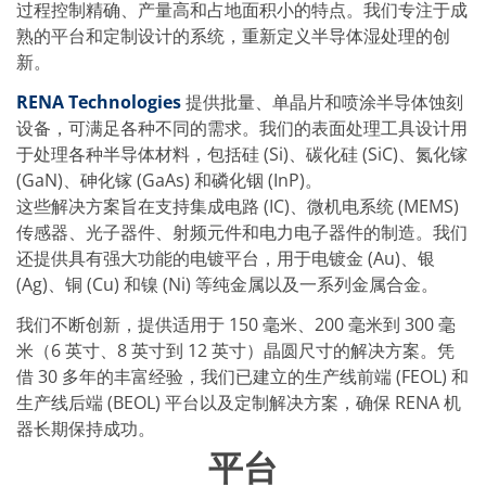
批量处理式电池
过程控制精确、产量高和占地面积小的特点。我们专注于成
耗材
熟的平台和定制设计的系统，重新定义半导体湿处理的创
医疗技术
新。
医疗设备
护眼
RENA Technologies
提供批量、单晶片和喷涂半导体蚀刻
玻璃
Through glass vias (TGV)
设备，可满足各种不同的需求。我们的表面处理工具设计用
玻璃晶片加工
于处理各种半导体材料，包括硅 (Si)、碳化硅 (SiC)、氮化镓
激光与蚀刻
(GaN)、砷化镓 (GaAs) 和磷化铟 (InP)。
定制解决方案
这些解决方案旨在支持集成电路 (IC)、微机电系统 (MEMS)
卷到卷
服务组合
传感器、光子器件、射频元件和电力电子器件的制造。我们
服务热线 和 服务中心
还提供具有强大功能的电镀平台，用于电镀金 (Au)、银
数字化服务
(Ag)、铜 (Cu) 和镍 (Ni) 等纯金属以及一系列金属合金。
服务级别协议
备件服务
我们不断创新，提供适用于 150 毫米、200 毫米到 300 毫
设备升级
米（6 英寸、8 英寸到 12 英寸）晶圆尺寸的解决方案。凭
培训
技术
借 30 多年的丰富经验，我们已建立的生产线前端 (FEOL) 和
技术中心
生产线后端 (BEOL) 平台以及定制解决方案，确保 RENA 机
工艺技术
器长期保持成功。
TruEtch - 金属蚀刻
平台
FluidJet - 金属剥离
SiEtch - KOH 蚀刻