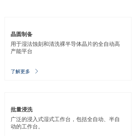
蚀刻
纹理化腐蚀
电镀
晶圆剥离
创新
Battery Technology
晶圆制备
Advanced chemical Etching
用于湿法蚀刻和清洗裸半导体晶片的全自动高
专有软件
FlowLogX - 智能连接平台
产能平台
信息中心
下载中心
媒体聚焦
了解更多
新闻
展会
职业发展
RENA 作为雇主
申请 RENA 的职位
工作机会
联系我们
批量浸洗
联系表格
广泛的浸入式湿式工作台，包括全自动、半自
联系表格客户服务
国际交往
动的工作台。
联系我们的客服