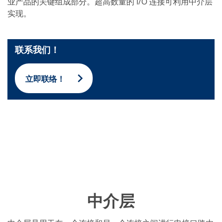
批量处理式电池
业产品的关键组成部分。超高数量的 I/O 连接可利用中介层
耗材
实现。
医疗技术
医疗设备
护眼
玻璃
联系我们！
Through glass vias (TGV)
玻璃晶片加工
激光与蚀刻
立即联络！
定制解决方案
卷到卷
服务组合
服务热线 和 服务中心
数字化服务
服务级别协议
备件服务
设备升级
培训
技术
技术中心
工艺技术
中介层
TruEtch - 金属蚀刻
FluidJet - 金属剥离
SiEtch - KOH 蚀刻