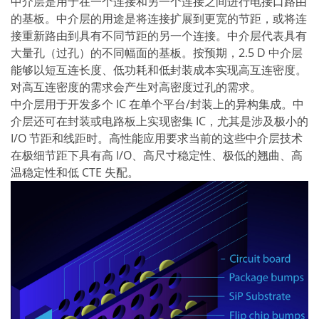
中介层是用于在一个连接和另一个连接之间进行电接口路由
蚀刻
的基板。中介层的用途是将连接扩展到更宽的节距，或将连
纹理化腐蚀
电镀
接重新路由到具有不同节距的另一个连接。中介层代表具有
晶圆剥离
大量孔（过孔）的不同幅面的基板。按预期，2.5 D 中介层
创新
能够以短互连长度、低功耗和低封装成本实现高互连密度。
Battery Technology
对高互连密度的需求会产生对高密度过孔的需求。
Advanced chemical Etching
专有软件
中介层用于开发多个 IC 在单个平台/封装上的异构集成。中
FlowLogX - 智能连接平台
介层还可在封装或电路板上实现密集 IC，尤其是涉及极小的
信息中心
I/O 节距和线距时。高性能应用要求当前的这些中介层技术
下载中心
在极细节距下具有高 I/O、高尺寸稳定性、极低的翘曲、高
媒体聚焦
新闻
温稳定性和低 CTE 失配。
展会
职业发展
RENA 作为雇主
申请 RENA 的职位
工作机会
联系我们
联系表格
联系表格客户服务
国际交往
联系我们的客服