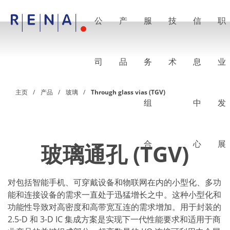
公
产
服
技
信
职
EN
DE
CN
公司
湿法处理的艺术
司
品
务
术
息
业
RENA Germany
RENA North America
RENA Polska
主页
产品
玻璃
Through glass vias (TGV)
RENA Shanghai
组
中
发
RENA 全球
产品
半导体
批量浸洗
批量喷淋
合
心
展
玻璃通孔 (TGV)
单晶圆加工
晶圆制备
电镀
对包括智能手机、可穿戴设备和物联网在内的小型化、多功
晶圆干燥
化学品输送系统
能和连接设备的需求一直处于迅猛增长之中。这种小型化和
绿色能源
功能性导致对高密度和高带宽互连的需求增加。用于封装的
Wafer Batch
2.5-D 和 3-D IC 集成方案是实现下一代性能要求和适用于商
链式电池