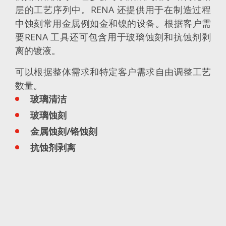
蚀刻
层的工艺序列中。RENA 还提供用于在制造过程
纹理化腐蚀
中蚀刻常用金属例如金和镍的设备。根据客户需
电镀
晶圆剥离
要RENA 工具还可包含用于玻璃蚀刻和抗蚀剂剥
创新
离的镀液。
Battery Technology
Advanced chemical Etching
可以根据整体需求和特定客户需求自由调整工艺
专有软件
FlowLogX - 智能连接平台
数量。
信息中心
玻璃清洁
下载中心
媒体聚焦
玻璃蚀刻
新闻
展会
金属蚀刻
/
铬蚀刻
职业发展
抗蚀剂剥离
RENA 作为雇主
申请 RENA 的职位
工作机会
联系我们
联系表格
联系表格客户服务
国际交往
联系我们的客服