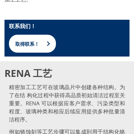
批量处理式电池
耗材
医疗技术
医疗设备
护眼
联系我们！
玻璃
Through glass vias (TGV)
玻璃晶片加工
取得联系！
激光与蚀刻
定制解决方案
卷到卷
服务组合
服务热线 和 服务中心
RENA 工艺
数字化服务
服务级别协议
备件服务
精密加工工艺可在玻璃晶片中创建各种结构。为
设备升级
了在结 构化过程中获得高品质初始清洁过程至关
培训
重要。RENA 可以根据应客户需求、污染类型和
技术
技术中心
程度、玻璃种类和相应后续应用提供多种批量清
工艺技术
洁程序。
TruEtch - 金属蚀刻
FluidJet - 金属剥离
例如铬蚀刻等工艺步骤可以集成到用于结构化铬
SiEtch - KOH 蚀刻