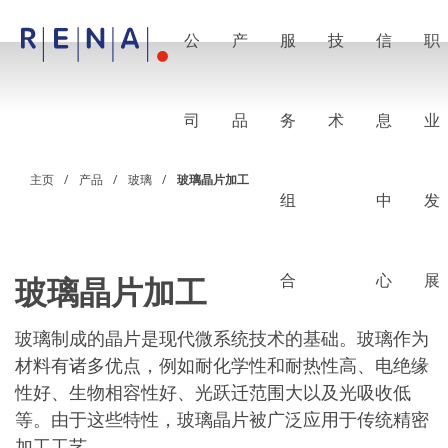
公
产
服
技
信
职
EN
DE
CN
公司
湿法处理的艺术
司
品
务
术
息
业
RENA Germany
RENA North America
RENA Polska
主页
产品
玻璃
玻璃晶片加工
RENA Shanghai
组
中
发
RENA 全球
产品
半导体
批量浸洗
批量喷淋
合
心
展
玻璃晶片加工
单晶圆加工
晶圆制备
电镀
玻璃制成的晶片是现代微系统技术的基础。玻璃作为
晶圆干燥
材料有诸多优点，例如耐化学性和耐热性高、电绝缘
化学品输送系统
性好、生物相容性好、光跃迁范围大以及光吸收低
绿色能源
Wafer Batch
等。由于这些特性，玻璃晶片被广泛应用于传统精密
链式电池
加工工艺。