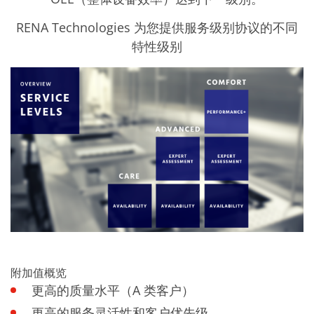
批量处理式电池
耗材
RENA Technologies 为您提供服务级别协议的不同
医疗技术
医疗设备
特性级别
护眼
玻璃
Through glass vias (TGV)
玻璃晶片加工
激光与蚀刻
定制解决方案
卷到卷
服务组合
服务热线 和 服务中心
数字化服务
服务级别协议
备件服务
设备升级
培训
技术
技术中心
工艺技术
附加值概览
TruEtch - 金属蚀刻
更高的质量水平（A 类客户）
FluidJet - 金属剥离
SiEtch - KOH 蚀刻
更高的服务灵活性和客户优先级