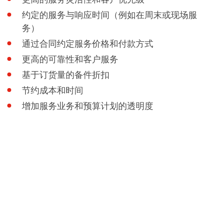
蚀刻
约定的服务与响应时间（例如在周末或现场服
纹理化腐蚀
电镀
务）
晶圆剥离
创新
通过合同约定服务价格和付款方式
Battery Technology
更高的可靠性和客户服务
Advanced chemical Etching
专有软件
基于订货量的备件折扣
FlowLogX - 智能连接平台
信息中心
节约成本和时间
下载中心
增加服务业务和预算计划的透明度
媒体聚焦
新闻
展会
职业发展
RENA 作为雇主
申请 RENA 的职位
工作机会
联系我们
联系表格
联系表格客户服务
国际交往
联系我们的客服