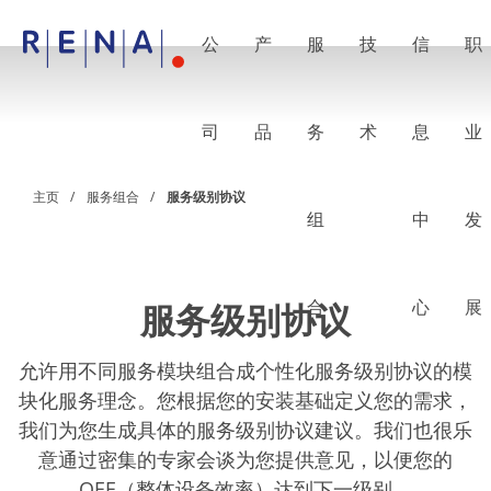
公
产
服
技
信
职
EN
DE
CN
公司
湿法处理的艺术
司
品
务
术
息
业
RENA Germany
RENA North America
RENA Polska
主页
服务组合
服务级别协议
RENA Shanghai
组
中
发
RENA 全球
产品
半导体
批量浸洗
批量喷淋
合
心
展
服务级别协议
单晶圆加工
晶圆制备
电镀
允许用不同服务模块组合成个性化服务级别协议的模
晶圆干燥
块化服务理念。您根据您的安装基础定义您的需求，
化学品输送系统
我们为您生成具体的服务级别协议建议。我们也很乐
绿色能源
Wafer Batch
意通过密集的专家会谈为您提供意见，以便您的
链式电池
OEE（整体设备效率）达到下一级别。