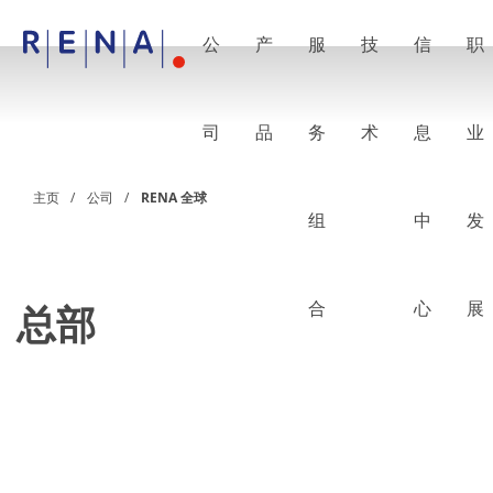
公
产
服
技
信
职
EN
DE
CN
公司
湿法处理的艺术
司
品
务
术
息
业
RENA Germany
RENA North America
RENA Polska
主页
公司
RENA 全球
RENA Shanghai
组
中
发
RENA 全球
产品
半导体
批量浸洗
批量喷淋
合
心
展
总部
单晶圆加工
晶圆制备
电镀
晶圆干燥
化学品输送系统
绿色能源
Wafer Batch
链式电池