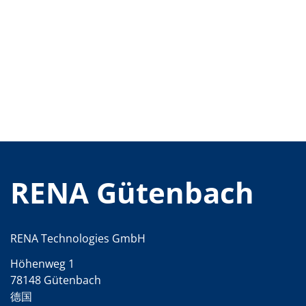
批量处理式电池
耗材
医疗技术
医疗设备
护眼
玻璃
Through glass vias (TGV)
玻璃晶片加工
激光与蚀刻
定制解决方案
卷到卷
服务组合
服务热线 和 服务中心
数字化服务
RENA Gütenbach
服务级别协议
备件服务
设备升级
培训
技术
RENA Technologies GmbH
技术中心
工艺技术
Höhenweg 1
TruEtch - 金属蚀刻
78148 Gütenbach
FluidJet - 金属剥离
德国
SiEtch - KOH 蚀刻