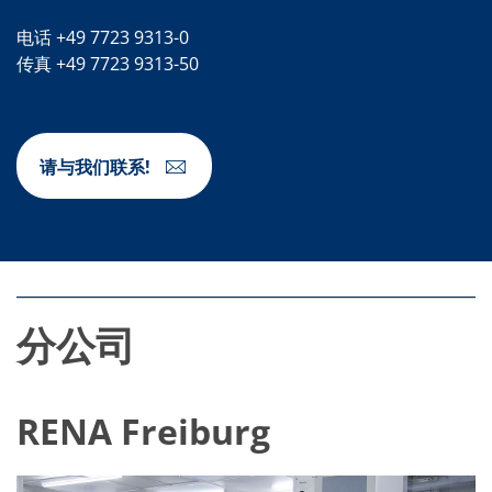
蚀刻
纹理化腐蚀
电话 +49 7723 9313-0
电镀
传真 +49 7723 9313-50
晶圆剥离
创新
Battery Technology
Advanced chemical Etching
专有软件
请与我们联系!
FlowLogX - 智能连接平台
信息中心
下载中心
媒体聚焦
新闻
展会
职业发展
RENA 作为雇主
分公司
申请 RENA 的职位
工作机会
联系我们
联系表格
RENA Freiburg
联系表格客户服务
国际交往
联系我们的客服