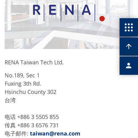
RENA Taiwan Tech Ltd.
No.189, Sec 1
Fuxing 3th Rd.
Hsinchu County 302
台湾
电话 +886 3 5505 855
传真 +886 3 6576 731
电子邮件:
taiwan@rena.com