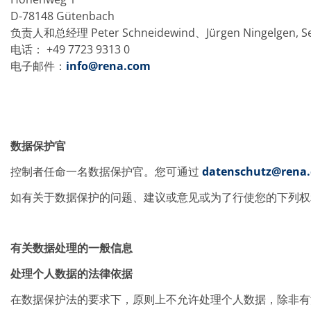
蚀刻
D-78148 Gütenbach
纹理化腐蚀
负责人和总经理 Peter Schneidewind、Jürgen Ningelgen, Seb
电镀
晶圆剥离
电话： +49 7723 9313 0
创新
电子邮件：
info@rena.com
Battery Technology
Advanced chemical Etching
专有软件
FlowLogX - 智能连接平台
信息中心
下载中心
数据保护官
媒体聚焦
新闻
控制者任命一名数据保护官。您可通过
datenschutz@rena
展会
职业发展
如有关于数据保护的问题、建议或意见或为了行使您的下列权
RENA 作为雇主
申请 RENA 的职位
工作机会
联系我们
有关数据处理的一般信息
联系表格
联系表格客户服务
处理个人数据的法律依据
国际交往
联系我们的客服
在数据保护法的要求下，原则上不允许处理个人数据，除非有