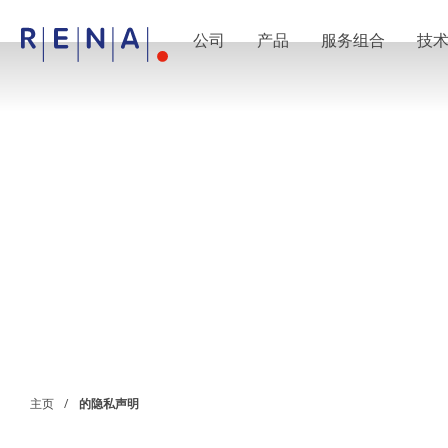
公司
产品
服务组合
技
EN
DE
CN
公司
湿法处理的艺术
RENA Germany
RENA North America
RENA Polska
RENA Shanghai
RENA 全球
产品
半导体
批量浸洗
批量喷淋
单晶圆加工
晶圆制备
电镀
晶圆干燥
化学品输送系统
绿色能源
主页
的隐私声明
Wafer Batch
链式电池