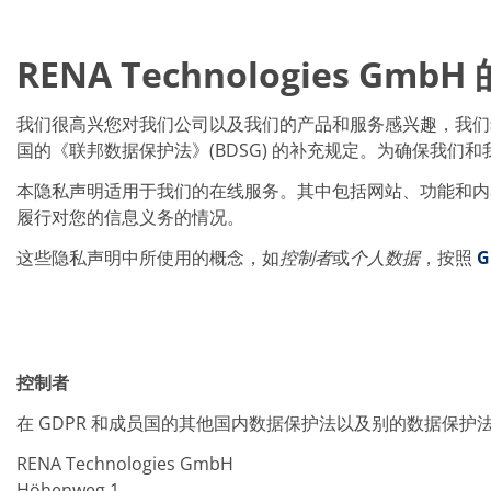
批量处理式电池
耗材
医疗技术
RENA Technologies Gm
医疗设备
护眼
玻璃
我们很高兴您对我们公司以及我们的产品和服务感兴趣，我们希
Through glass vias (TGV)
玻璃晶片加工
国的《联邦数据保护法》(BDSG) 的补充规定。为确保我
激光与蚀刻
本隐私声明适用于我们的在线服务。其中包括网站、功能和内
定制解决方案
卷到卷
履行对您的信息义务的情况。
服务组合
服务热线 和 服务中心
这些隐私声明中所使用的概念，如
控制者
或
个人数据
，按照
G
数字化服务
服务级别协议
备件服务
设备升级
培训
技术
控制者
技术中心
工艺技术
在 GDPR 和成员国的其他国内数据保护法以及别的数据保护
TruEtch - 金属蚀刻
FluidJet - 金属剥离
RENA Technologies GmbH
SiEtch - KOH 蚀刻
Höhenweg 1