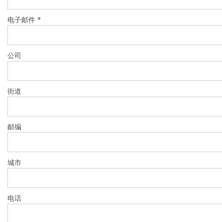
蚀刻
纹理化腐蚀
电子邮件
*
电镀
晶圆剥离
创新
Battery Technology
公司
Advanced chemical Etching
专有软件
FlowLogX - 智能连接平台
信息中心
街道
下载中心
媒体聚焦
新闻
邮编
展会
职业发展
RENA 作为雇主
申请 RENA 的职位
城市
工作机会
联系我们
联系表格
联系表格客户服务
电话
国际交往
联系我们的客服