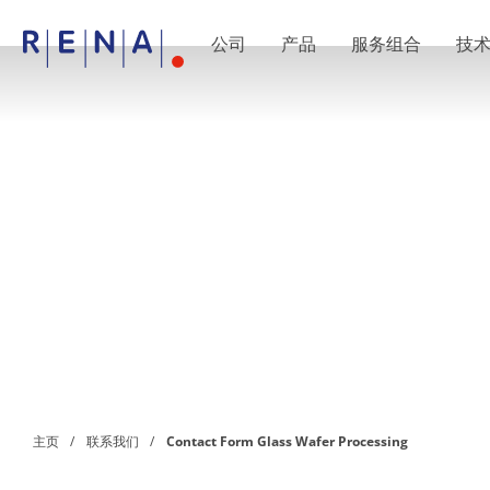
公司
产品
服务组合
技
EN
DE
CN
公司
湿法处理的艺术
RENA Germany
RENA North America
RENA Polska
RENA Shanghai
RENA 全球
产品
半导体
批量浸洗
批量喷淋
单晶圆加工
晶圆制备
电镀
晶圆干燥
化学品输送系统
绿色能源
主页
联系我们
Contact Form Glass Wafer Processing
Wafer Batch
链式电池