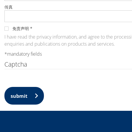
Expert Blog
传真
免责声明
*
I have read the privacy information, and agree to the processi
enquiries and publications on products and services.
*mandatory fields
Captcha
submit