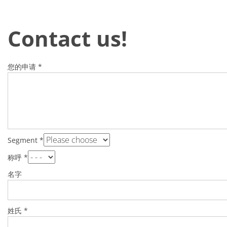
批量处理式电池
耗材
医疗技术
Contact us!
医疗设备
护眼
玻璃
Through glass vias (TGV)
您的申请
*
玻璃晶片加工
激光与蚀刻
定制解决方案
卷到卷
服务组合
服务热线 和 服务中心
数字化服务
服务级别协议
Segment
*
备件服务
设备升级
称呼
*
培训
技术
名字
技术中心
工艺技术
TruEtch - 金属蚀刻
姓氏
*
FluidJet - 金属剥离
SiEtch - KOH 蚀刻