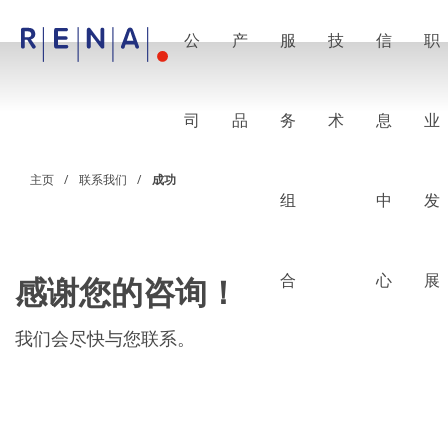
公
产
服
技
信
职
EN
DE
CN
公司
湿法处理的艺术
司
品
务
术
息
业
RENA Germany
RENA North America
RENA Polska
主页
联系我们
成功
RENA Shanghai
组
中
发
RENA 全球
产品
半导体
批量浸洗
批量喷淋
合
心
展
感谢您的咨询！
单晶圆加工
晶圆制备
电镀
我们会尽快与您联系。
晶圆干燥
化学品输送系统
绿色能源
Wafer Batch
链式电池