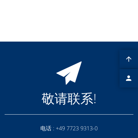
蚀刻
纹理化腐蚀
电镀
晶圆剥离
创新
Battery Technology
Advanced chemical Etching
专有软件
FlowLogX - 智能连接平台
信息中心
下载中心
媒体聚焦
新闻
展会
职业发展
RENA 作为雇主
敬请联系!
申请 RENA 的职位
工作机会
联系我们
联系表格
联系表格客户服务
国际交往
电话 :
+49 7723 9313-0
联系我们的客服