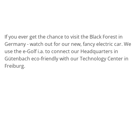
批量处理式电池
耗材
医疗技术
医疗设备
护眼
玻璃
Through glass vias (TGV)
If you ever get the chance to visit the Black Forest in
玻璃晶片加工
Germany - watch out for our new, fancy electric car. We
激光与蚀刻
use the e-Golf i.a. to connect our Headquarters in
定制解决方案
Gütenbach eco-friendly with our Technology Center in
卷到卷
服务组合
Freiburg.
服务热线 和 服务中心
数字化服务
服务级别协议
备件服务
设备升级
培训
技术
技术中心
工艺技术
TruEtch - 金属蚀刻
FluidJet - 金属剥离
SiEtch - KOH 蚀刻