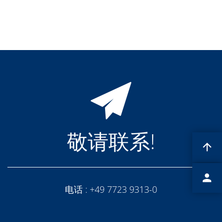
蚀刻
纹理化腐蚀
电镀
晶圆剥离
创新
Battery Technology
Advanced chemical Etching
专有软件
FlowLogX - 智能连接平台
信息中心
下载中心
媒体聚焦
新闻
展会
敬请联系!
职业发展
RENA 作为雇主
申请 RENA 的职位
工作机会
联系我们
联系表格
电话 :
+49 7723 9313-0
联系表格客户服务
国际交往
联系我们的客服