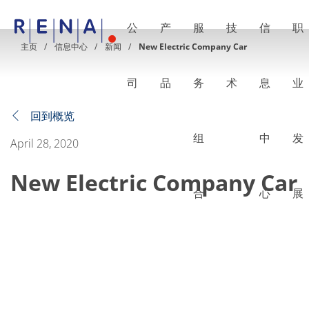
公
产
服
技
信
职
EN
DE
CN
主页
信息中心
新闻
New Electric Company Car
公司
湿法处理的艺术
司
品
务
术
息
业
RENA Germany
RENA North America
RENA Polska
回到概览
RENA Shanghai
组
中
发
RENA 全球
April 28, 2020
产品
半导体
New Electric Company Car
批量浸洗
批量喷淋
合
心
展
单晶圆加工
晶圆制备
电镀
晶圆干燥
化学品输送系统
绿色能源
Wafer Batch
链式电池