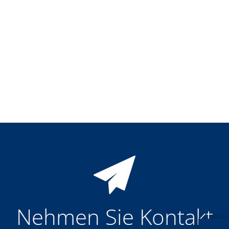
TruEtch - Metallätzung
Fluidjet - Metall-Abhebung
SiEtch – KOH-Ätzen
Ätzen
Texturierung
Galvanik
Innovationen
Battery Technology
Fortschrittliches chemisches Ätzen
Proprietäre Software
FlowLogX - Smart Connectivity Platform
Infocenter
Downloads
Presse
News
Messen
Glossar
Ätzen
Carrier
DI Wasser
Fab
Nehmen Sie Kontakt
Footprint
SECS/GEM