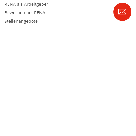
RENA als Arbeitgeber
Bewerben bei RENA
Stellenangebote
Kontakt
Kontaktformular Lieferant
Kontaktformular
Kontaktformular Service
Internationale Kontakte
Kontakt Customer Service
Expert Blog
RENA Technologies GmbH
Höhenweg 1
D-78148 Gütenbach
Tel. +49 7723 9313-0
|
info@rena.com
Webmail
Impressum
Haftungsausschluss
Datenschutz
Cookies
Cookie Einstellungen
© 2026 RENA