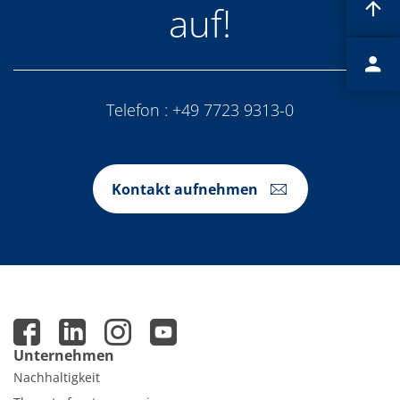
Einzelwafer Bearbeitung
auf!
TruEtch®
Marangoni Dryer
Karriere
Benefits
Ausbildung & Studium
RENA_Benefits
Telefon :
+49 7723 9313-0
Ausbildung
Studium
Praktikum
News Ausbildung & Studium
RENA als Arbeitgeber
Kontakt aufnehmen
Bewerben bei RENA
Stellenangebote
Kontakt
Kontaktformular Lieferant
Kontaktformular
Kontaktformular Service
Internationale Kontakte
Kontakt Customer Service
Expert Blog
Unternehmen
Nachhaltigkeit