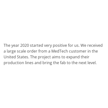
Solarwafer
Solarzelle Inline
Solarzelle Batch
Verbrauchsgüter
MedTech
Medizinische Komponenten
Eye Care
Glas Anwendungen
Through glass vias (TGV)
Glas Wafer Bearbeitung
The year 2020 started very positive for us. We received
Laser & Ätzen
a large scale order from a MedTech customer in the
Kundenspezifische Lösungen
Rolle zu Rolle
United States. The project aims to expand their
Kunststoffverarbeitung
production lines and bring the fab to the next level.
Service
Service Hotline & Service Stützpunkte
Digital Services
Service Level Agreements
Ersatzteilservice
Upgrades
Training
Technologie
Technologiezentren
Prozesstechnologie