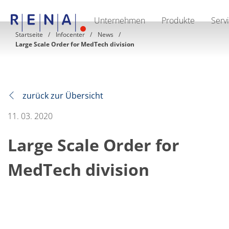
Unternehmen
Produkte
Serv
EN
DE
CN
Startseite
Infocenter
News
Large Scale Order for MedTech division
Unternehmen
Nachhaltigkeit
The art of wet processing
RENA Deutschland
Lieferanten
RENA North America
zurück zur Übersicht
RENA Polska
RENA Shanghai
11. 03. 2020
RENA weltweit
Produkte
Large Scale Order for
Halbleiter
Batch-Eintauchen
Batch Spray
MedTech division
Einzelwaferbearbeitung
Wafering
Galvanik
Wafer-Trocknung
Chemische Abgabesysteme
Erneuerbare Energien