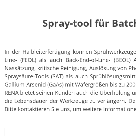
Solarwafer
Solarzelle Inline
Solarzelle Batch
Verbrauchsgüter
Spray-tool für Bat
MedTech
Medizinische Komponenten
Eye Care
Glas Anwendungen
Through glass vias (TGV)
In der Halbleiterfertigung können Sprühwerkzeuge
Glas Wafer Bearbeitung
Laser & Ätzen
Line- (FEOL) als auch Back-End-of-Line- (BEOL
Kundenspezifische Lösungen
Nassätzung, kritische Reinigung, Auslösung von P
Rolle zu Rolle
Kunststoffverarbeitung
Spraysäure-Tools (SAT) als auch Sprühlösungsmitte
Service
Gallium-Arsenid (GaAs) mit Wafergrößen bis zu 20
Service Hotline & Service Stützpunkte
RENA bietet seinen Kunden auch die Überholung un
Digital Services
Service Level Agreements
die Lebensdauer der Werkzeuge zu verlängern. De
Ersatzteilservice
Bitte kontaktieren Sie uns, um weitere Informatione
Upgrades
Training
Technologie
Technologiezentren
Prozesstechnologie