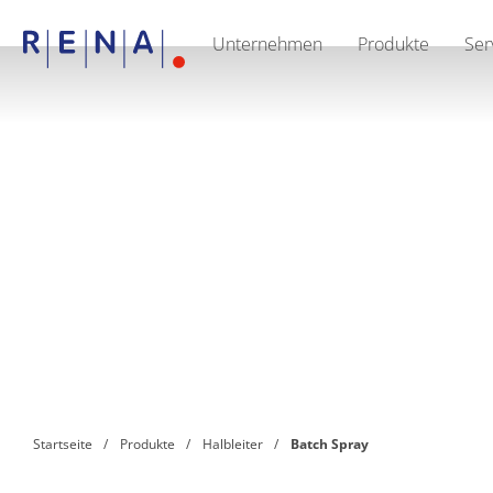
Unternehmen
Produkte
Ser
EN
DE
CN
Unternehmen
Nachhaltigkeit
The art of wet processing
RENA Deutschland
Lieferanten
RENA North America
RENA Polska
RENA Shanghai
RENA weltweit
Produkte
Halbleiter
Batch-Eintauchen
Batch Spray
Einzelwaferbearbeitung
Wafering
Galvanik
Wafer-Trocknung
Startseite
Produkte
Halbleiter
Batch Spray
Chemische Abgabesysteme
Erneuerbare Energien