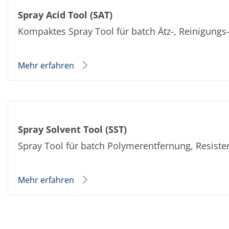
TruEtch - Metallätzung
Spray Acid Tool (SAT)
Fluidjet - Metall-Abhebung
SiEtch – KOH-Ätzen
Kompaktes Spray Tool für batch Ätz-, Reinigung
Ätzen
Texturierung
Galvanik
Innovationen
Mehr erfahren
Battery Technology
Fortschrittliches chemisches Ätzen
Proprietäre Software
FlowLogX - Smart Connectivity Platform
Infocenter
Downloads
Spray Solvent Tool (SST)
Presse
News
Spray Tool für batch Polymerentfernung, Resist
Messen
Glossar
Ätzen
Mehr erfahren
Carrier
DI Wasser
Fab
Footprint
SECS/GEM