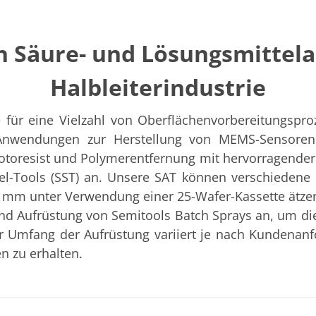
ch Säure- und Lösungsmitte
Halbleiterindustrie
 für eine Vielzahl von Oberflächenvorbereitungspro
) Anwendungen zur Herstellung von MEMS-Sensoren 
hotoresist und Polymerentfernung mit hervorragende
l-Tools (SST) an. Unsere SAT können verschiedene H
0 mm unter Verwendung einer 25-Wafer-Kassette ätze
d Aufrüstung von Semitools Batch Sprays an, um di
r Umfang der Aufrüstung variiert je nach Kundena
n zu erhalten.