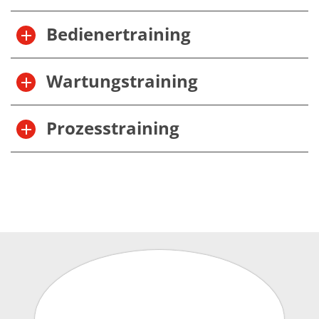
Einzelwafer Bearbeitung
TruEtch®
Marangoni Dryer
Bedienertraining
Karriere
Benefits
Ausbildung & Studium
Wartungstraining
RENA_Benefits
Ausbildung
Studium
Praktikum
Prozesstraining
News Ausbildung & Studium
RENA als Arbeitgeber
Bewerben bei RENA
Stellenangebote
Kontakt
Kontaktformular Lieferant
Kontaktformular
Kontaktformular Service
Internationale Kontakte
Kontakt Customer Service
Expert Blog