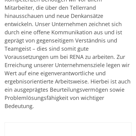
Solarwafer
Solarzelle Inline
Mitarbeiter, die über den Tellerrand
Solarzelle Batch
hinausschauen und neue Denkansätze
Verbrauchsgüter
entwickeln. Unser Unternehmen zeichnet sich
MedTech
Medizinische Komponenten
durch eine offene Kommunikation aus und ist
Eye Care
geprägt von gegenseitigem Verständnis und
Glas Anwendungen
Through glass vias (TGV)
Teamgeist – dies sind somit gute
Glas Wafer Bearbeitung
Voraussetzungen um bei RENA zu arbeiten. Zur
Laser & Ätzen
Kundenspezifische Lösungen
Erreichung unserer Unternehmensziele legen wir
Rolle zu Rolle
Wert auf eine eigenverantwortliche und
Kunststoffverarbeitung
ergebnisorientierte Arbeitsweise. Hierbei ist auch
Service
Service Hotline & Service Stützpunkte
ein ausgeprägtes Beurteilungsvermögen sowie
Digital Services
Problemlösungsfähigkeit von wichtiger
Service Level Agreements
Ersatzteilservice
Bedeutung.
Upgrades
Training
Technologie
Technologiezentren
Prozesstechnologie