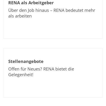
RENA als Arbeitgeber
TruEtch - Metallätzung
Fluidjet - Metall-Abhebung
Über den Job hinaus – RENA bedeutet mehr
SiEtch – KOH-Ätzen
als arbeiten
Ätzen
Texturierung
Galvanik
Innovationen
Battery Technology
Fortschrittliches chemisches Ätzen
Proprietäre Software
FlowLogX - Smart Connectivity Platform
Infocenter
Downloads
Presse
Stellenangebote
News
Offen für Neues? RENA bietet die
Messen
Gelegenheit!
Glossar
Ätzen
Carrier
DI Wasser
Fab
Footprint
SECS/GEM