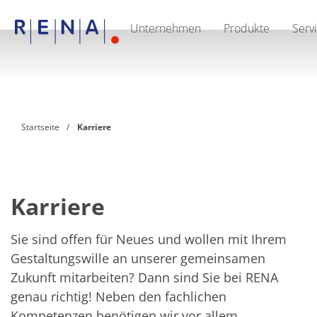
Unternehmen
Produkte
Serv
EN
DE
CN
Unternehmen
Nachhaltigkeit
The art of wet processing
RENA Deutschland
Lieferanten
Startseite
Karriere
RENA North America
RENA Polska
RENA Shanghai
RENA weltweit
Produkte
Halbleiter
Karriere
Batch-Eintauchen
Batch Spray
Einzelwaferbearbeitung
Sie sind offen für Neues und wollen mit Ihrem
Wafering
Gestaltungswille an unserer gemeinsamen
Galvanik
Zukunft mitarbeiten? Dann sind Sie bei RENA
Wafer-Trocknung
Chemische Abgabesysteme
genau richtig! Neben den fachlichen
Erneuerbare Energien
Kompetenzen benötigen wir vor allem