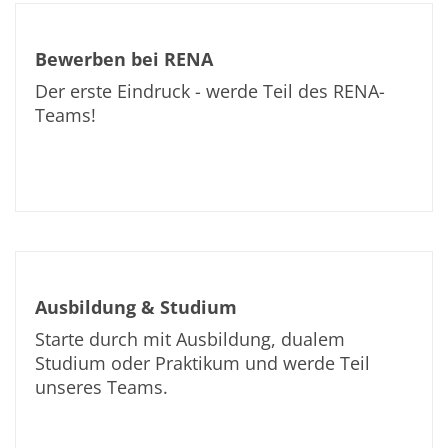
Einzelwafer Bearbeitung
TruEtch®
Marangoni Dryer
Karriere
Bewerben bei RENA
Benefits
Der erste Eindruck - werde Teil des RENA-
Ausbildung & Studium
RENA_Benefits
Teams!
Ausbildung
Studium
Praktikum
News Ausbildung & Studium
RENA als Arbeitgeber
Bewerben bei RENA
Stellenangebote
Kontakt
Kontaktformular Lieferant
Kontaktformular
Ausbildung & Studium
Kontaktformular Service
Starte durch mit Ausbildung, dualem
Internationale Kontakte
Kontakt Customer Service
Studium oder Praktikum und werde Teil
Expert Blog
unseres Teams.