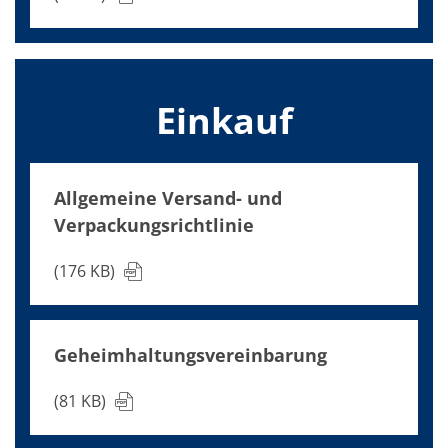
TruEtch - Metallätzung
Fluidjet - Metall-Abhebung
SiEtch – KOH-Ätzen
Ätzen
Texturierung
Galvanik
Einkauf
Innovationen
Battery Technology
Fortschrittliches chemisches Ätzen
Proprietäre Software
Allgemeine Versand- und
FlowLogX - Smart Connectivity Platform
Infocenter
Verpackungsrichtlinie
Downloads
Presse
(176 KB)
News
Messen
Glossar
Ätzen
Carrier
Geheimhaltungsvereinbarung
DI Wasser
Fab
(81 KB)
Footprint
SECS/GEM