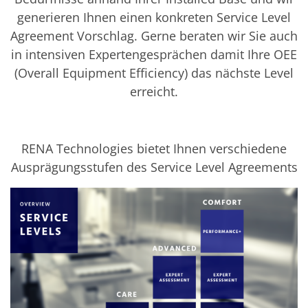
Solarwafer
Solarzelle Inline
generieren Ihnen einen konkreten Service Level
Solarzelle Batch
Agreement Vorschlag. Gerne beraten wir Sie auch
Verbrauchsgüter
in intensiven Expertengesprächen damit Ihre OEE
MedTech
Medizinische Komponenten
(Overall Equipment Efficiency) das nächste Level
Eye Care
erreicht.
Glas Anwendungen
Through glass vias (TGV)
Glas Wafer Bearbeitung
Laser & Ätzen
Kundenspezifische Lösungen
RENA Technologies bietet Ihnen verschiedene
Rolle zu Rolle
Ausprägungsstufen des Service Level Agreements
Kunststoffverarbeitung
Service
Service Hotline & Service Stützpunkte
Digital Services
Service Level Agreements
Ersatzteilservice
Upgrades
Training
Technologie
Technologiezentren
Prozesstechnologie