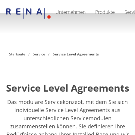
Unternehmen
Produkte
Serv
EN
DE
CN
Unternehmen
Nachhaltigkeit
The art of wet processing
RENA Deutschland
Lieferanten
Startseite
Service
Service Level Agreements
RENA North America
RENA Polska
RENA Shanghai
RENA weltweit
Produkte
Halbleiter
Service Level Agreements
Batch-Eintauchen
Batch Spray
Einzelwaferbearbeitung
Das modulare Servicekonzept, mit dem Sie sich
Wafering
individuelle Service Level Agreements aus
Galvanik
unterschiedlichen Servicemodulen
Wafer-Trocknung
Chemische Abgabesysteme
zusammenstellen können. Sie definieren Ihre
Erneuerbare Energien
Bedürfnisse anhand Ihrer Installed Base und wir