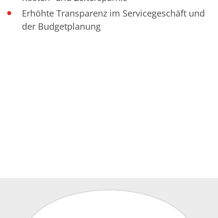
Einzelwafer Bearbeitung
TruEtch®
Erhöhte Transparenz im Servicegeschäft und
Marangoni Dryer
der Budgetplanung
Karriere
Benefits
Ausbildung & Studium
RENA_Benefits
Ausbildung
Studium
Praktikum
News Ausbildung & Studium
RENA als Arbeitgeber
Bewerben bei RENA
Stellenangebote
Kontakt
Kontaktformular Lieferant
Kontaktformular
Kontaktformular Service
Internationale Kontakte
Kontakt Customer Service
Expert Blog