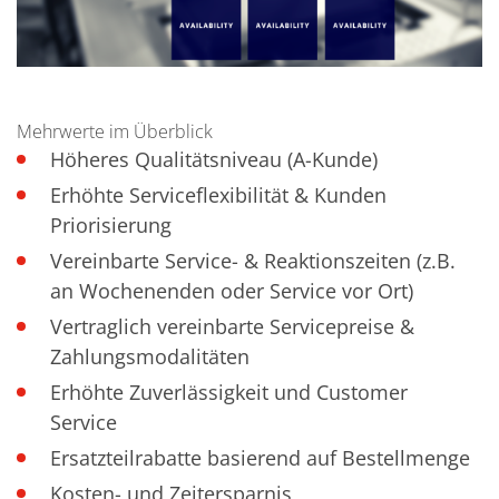
TruEtch - Metallätzung
Fluidjet - Metall-Abhebung
SiEtch – KOH-Ätzen
Ätzen
Texturierung
Galvanik
Mehrwerte im Überblick
Innovationen
Höheres Qualitätsniveau (A-Kunde)
Battery Technology
Fortschrittliches chemisches Ätzen
Erhöhte Serviceflexibilität & Kunden
Proprietäre Software
Priorisierung
FlowLogX - Smart Connectivity Platform
Infocenter
Vereinbarte Service- & Reaktionszeiten (z.B.
Downloads
Presse
an Wochenenden oder Service vor Ort)
News
Vertraglich vereinbarte Servicepreise &
Messen
Glossar
Zahlungsmodalitäten
Ätzen
Erhöhte Zuverlässigkeit und Customer
Carrier
DI Wasser
Service
Fab
Ersatzteilrabatte basierend auf Bestellmenge
Footprint
SECS/GEM
Kosten- und Zeitersparnis