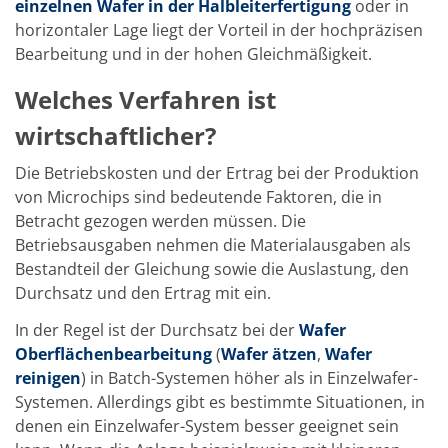
Einzelwafer Bearbeitung
einzelnen Wafer in der Halbleiterfertigung
oder in
TruEtch®
horizontaler Lage liegt der Vorteil in der hochpräzisen
Marangoni Dryer
Bearbeitung und in der hohen Gleichmäßigkeit.
Karriere
Benefits
Welches Verfahren ist
Ausbildung & Studium
RENA_Benefits
wirtschaftlicher?
Ausbildung
Studium
Praktikum
Die Betriebskosten und der Ertrag bei der Produktion
News Ausbildung & Studium
von Microchips sind bedeutende Faktoren, die in
RENA als Arbeitgeber
Betracht gezogen werden müssen. Die
Bewerben bei RENA
Betriebsausgaben nehmen die Materialausgaben als
Stellenangebote
Kontakt
Bestandteil der Gleichung sowie die Auslastung, den
Kontaktformular Lieferant
Durchsatz und den Ertrag mit ein.
Kontaktformular
Kontaktformular Service
In der Regel ist der Durchsatz bei der
Wafer
Internationale Kontakte
Oberflächenbearbeitung
(
Wafer ätzen
,
Wafer
Kontakt Customer Service
reinigen
) in Batch-Systemen höher als in Einzelwafer-
Expert Blog
Systemen. Allerdings gibt es bestimmte Situationen, in
denen ein Einzelwafer-System besser geeignet sein