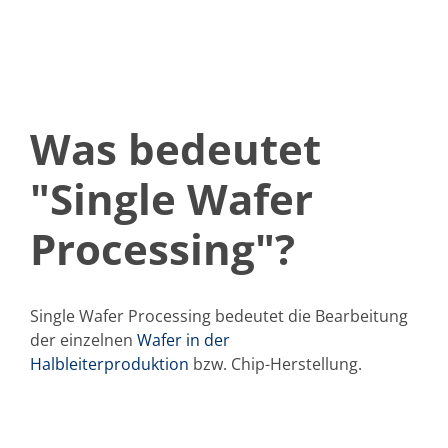
Solarwafer
Solarzelle Inline
Solarzelle Batch
Verbrauchsgüter
MedTech
Medizinische Komponenten
Eye Care
Was bedeutet
Glas Anwendungen
Through glass vias (TGV)
Glas Wafer Bearbeitung
"Single Wafer
Laser & Ätzen
Kundenspezifische Lösungen
Rolle zu Rolle
Processing"?
Kunststoffverarbeitung
Service
Service Hotline & Service Stützpunkte
Digital Services
Single Wafer Processing bedeutet die Bearbeitung
Service Level Agreements
der einzelnen
Wafer in der
Ersatzteilservice
Upgrades
Halbleiterproduktion
bzw. Chip-Herstellung.
Training
Technologie
Technologiezentren
Prozesstechnologie