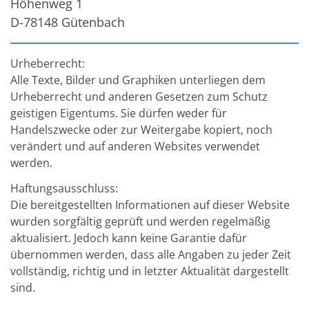
Höhenweg 1
TruEtch - Metallätzung
Fluidjet - Metall-Abhebung
D-78148 Gütenbach
SiEtch – KOH-Ätzen
Ätzen
Texturierung
Urheberrecht:
Galvanik
Alle Texte, Bilder und Graphiken unterliegen dem
Innovationen
Urheberrecht und anderen Gesetzen zum Schutz
Battery Technology
Fortschrittliches chemisches Ätzen
geistigen Eigentums. Sie dürfen weder für
Proprietäre Software
Handelszwecke oder zur Weitergabe kopiert, noch
FlowLogX - Smart Connectivity Platform
verändert und auf anderen Websites verwendet
Infocenter
werden.
Downloads
Presse
Haftungsausschluss:
News
Messen
Die bereitgestellten Informationen auf dieser Website
Glossar
wurden sorgfältig geprüft und werden regelmäßig
Ätzen
aktualisiert. Jedoch kann keine Garantie dafür
Carrier
übernommen werden, dass alle Angaben zu jeder Zeit
DI Wasser
Fab
vollständig, richtig und in letzter Aktualität dargestellt
Footprint
sind.
SECS/GEM