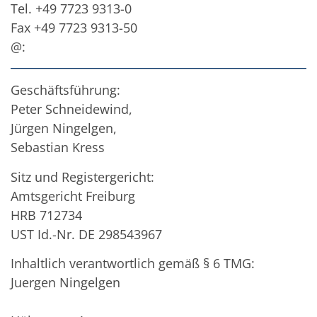
Solarwafer
Tel. +49 7723 9313-0
Solarzelle Inline
Fax +49 7723 9313-50
Solarzelle Batch
Verbrauchsgüter
@:
MedTech
Medizinische Komponenten
Eye Care
Geschäftsführung:
Glas Anwendungen
Peter Schneidewind,
Through glass vias (TGV)
Glas Wafer Bearbeitung
Jürgen Ningelgen,
Laser & Ätzen
Sebastian Kress
Kundenspezifische Lösungen
Rolle zu Rolle
Sitz und Registergericht:
Kunststoffverarbeitung
Service
Amtsgericht Freiburg
Service Hotline & Service Stützpunkte
HRB 712734
Digital Services
Service Level Agreements
UST Id.-Nr. DE 298543967
Ersatzteilservice
Upgrades
Inhaltlich verantwortlich gemäß § 6 TMG:
Training
Juergen Ningelgen
Technologie
Technologiezentren
Prozesstechnologie