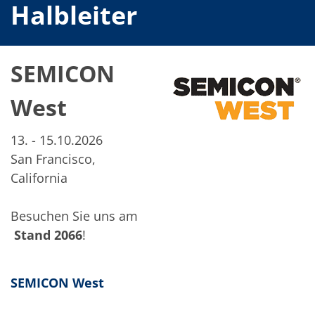
Einzelwafer Bearbeitung
Halbleiter
TruEtch®
Marangoni Dryer
Karriere
Benefits
SEMICON
Ausbildung & Studium
RENA_Benefits
Ausbildung
West
Studium
Praktikum
News Ausbildung & Studium
13. - 15.10.2026
RENA als Arbeitgeber
San Francisco,
Bewerben bei RENA
Stellenangebote
California
Kontakt
Kontaktformular Lieferant
Kontaktformular
Besuchen Sie uns am
Kontaktformular Service
Stand
2066
!
Internationale Kontakte
Kontakt Customer Service
Expert Blog
SEMICON West