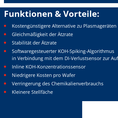
TruEtch - Metallätzung
Fluidjet - Metall-Abhebung
Funktionen & Vorteile:
SiEtch – KOH-Ätzen
Ätzen
Texturierung
Kostengünstigere Alternative zu Plasmageräten
Galvanik
Innovationen
Gleichmäßigkeit der Ätzrate
Battery Technology
Stabilität der Ätzrate
Fortschrittliches chemisches Ätzen
Proprietäre Software
Softwaregesteuerter KOH-Spiking-Algorithmus
FlowLogX - Smart Connectivity Platform
Infocenter
in Verbindung mit dem DI-Verlustsensor zur Au
Downloads
Inline KOH-Konzentrationssensor
Presse
News
Niedrigere Kosten pro Wafer
Messen
Glossar
Verringerung des Chemikalienverbrauchs
Ätzen
Kleinere Stellfäche
Carrier
DI Wasser
Fab
Footprint
SECS/GEM