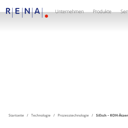
Unternehmen
Produkte
Ser
EN
DE
CN
Unternehmen
Nachhaltigkeit
The art of wet processing
RENA Deutschland
Lieferanten
RENA North America
RENA Polska
RENA Shanghai
RENA weltweit
Produkte
Halbleiter
Batch-Eintauchen
Batch Spray
Einzelwaferbearbeitung
Wafering
Galvanik
Wafer-Trocknung
Startseite
Technologie
Prozesstechnologie
SiEtch – KOH-Ätze
Chemische Abgabesysteme
Erneuerbare Energien