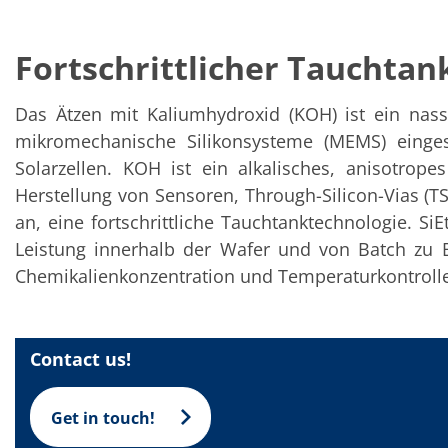
Solarwafer
Solarzelle Inline
Solarzelle Batch
Fortschrittlicher Tauchtan
Verbrauchsgüter
MedTech
Medizinische Komponenten
Das Ätzen mit Kaliumhydroxid (KOH) ist ein nassc
Eye Care
Glas Anwendungen
mikromechanische Silikonsysteme (MEMS) einges
Through glass vias (TGV)
Solarzellen. KOH ist ein alkalisches, anisotrop
Glas Wafer Bearbeitung
Laser & Ätzen
Herstellung von Sensoren, Through-Silicon-Vias (
Kundenspezifische Lösungen
an, eine fortschrittliche Tauchtanktechnologie. Si
Rolle zu Rolle
Leistung innerhalb der Wafer und von Batch zu B
Kunststoffverarbeitung
Service
Chemikalienkonzentration und Temperaturkontrolle 
Service Hotline & Service Stützpunkte
Digital Services
Service Level Agreements
Ersatzteilservice
Contact us!
Upgrades
Training
Technologie
Get in touch!
Technologiezentren
Prozesstechnologie