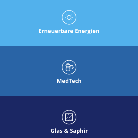
Solarwafer
Solarzelle Inline
Solarzelle Batch
Verbrauchsgüter
MedTech
Medizinische Komponenten
Erneuerbare Energien
Eye Care
Glas Anwendungen
Through glass vias (TGV)
Glas Wafer Bearbeitung
Laser & Ätzen
Kundenspezifische Lösungen
Rolle zu Rolle
Kunststoffverarbeitung
MedTech
Service
Service Hotline & Service Stützpunkte
Digital Services
Service Level Agreements
Ersatzteilservice
Upgrades
Training
Technologie
Technologiezentren
Glas & Saphir
Prozesstechnologie