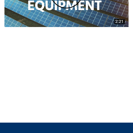
Einzelwafer Bearbeitung
TruEtch®
Marangoni Dryer
Karriere
Benefits
Ausbildung & Studium
RENA_Benefits
Ausbildung
Studium
Praktikum
News Ausbildung & Studium
RENA als Arbeitgeber
Bewerben bei RENA
Stellenangebote
Kontakt
Kontaktformular Lieferant
Kontaktformular
Kontaktformular Service
Internationale Kontakte
Kontakt Customer Service
Expert Blog