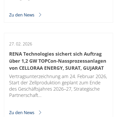
TruEtch - Metallätzung
Fluidjet - Metall-Abhebung
SiEtch – KOH-Ätzen
Zu den News
Ätzen
Texturierung
Galvanik
Innovationen
Battery Technology
Fortschrittliches chemisches Ätzen
27. 02. 2026
Proprietäre Software
FlowLogX - Smart Connectivity Platform
RENA Technologies sichert sich Auftrag
Infocenter
über 1,2 GW TOPCon-Nassprozessanlagen
Downloads
Presse
von CELLORAA ENERGY, SURAT, GUJARAT
News
Vertragsunterzeichnung am 24. Februar 2026,
Messen
Glossar
Start der Zellproduktion geplant zum Ende
Ätzen
des Geschäftsjahres 2026–27, Strategische
Carrier
Partnerschaft…
DI Wasser
Fab
Footprint
SECS/GEM
Zu den News