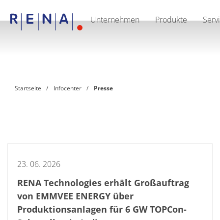
Unternehmen
Produkte
Serv
EN
DE
CN
Unternehmen
Nachhaltigkeit
The art of wet processing
RENA Deutschland
Lieferanten
Startseite
Infocenter
Presse
RENA North America
RENA Polska
RENA Shanghai
RENA weltweit
Produkte
Halbleiter
Batch-Eintauchen
Batch Spray
23. 06. 2026
Einzelwaferbearbeitung
Wafering
RENA Technologies erhält Großauftrag
Galvanik
Wafer-Trocknung
von EMMVEE ENERGY über
Chemische Abgabesysteme
Produktionsanlagen für 6 GW TOPCon-
Erneuerbare Energien