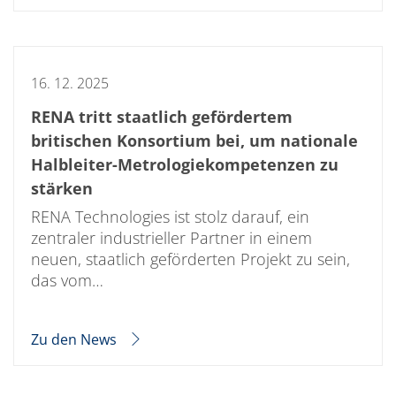
Einzelwafer Bearbeitung
TruEtch®
Marangoni Dryer
Karriere
Benefits
16. 12. 2025
Ausbildung & Studium
RENA_Benefits
RENA tritt staatlich gefördertem
Ausbildung
Studium
britischen Konsortium bei, um nationale
Praktikum
Halbleiter-Metrologiekompetenzen zu
News Ausbildung & Studium
RENA als Arbeitgeber
stärken
Bewerben bei RENA
RENA Technologies ist stolz darauf, ein
Stellenangebote
Kontakt
zentraler industrieller Partner in einem
Kontaktformular Lieferant
neuen, staatlich geförderten Projekt zu sein,
Kontaktformular
das vom…
Kontaktformular Service
Internationale Kontakte
Kontakt Customer Service
Expert Blog
Zu den News