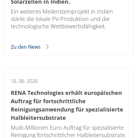
Solarwafer
Solarzellen in Indien.
Solarzelle Inline
Ein weiteres Meilensteinprojekt in Indien
Solarzelle Batch
Verbrauchsgüter
stärkt die lokale PV-Produktion und die
MedTech
technologische Wettbewerbsfähigkeit.
Medizinische Komponenten
Eye Care
Glas Anwendungen
Zu den News
Through glass vias (TGV)
Glas Wafer Bearbeitung
Laser & Ätzen
Kundenspezifische Lösungen
Rolle zu Rolle
Kunststoffverarbeitung
16. 06. 2026
Service
Service Hotline & Service Stützpunkte
RENA Technologies erhält europäischen
Digital Services
Service Level Agreements
Auftrag für fortschrittliche
Ersatzteilservice
Reinigungsanwendung für spezialisierte
Upgrades
Halbleitersubstrate
Training
Technologie
Multi-Millionen Euro Auftrag für spezialisierte
Technologiezentren
Reinigung fortschrittlicher Halbleitersubstrate.
Prozesstechnologie