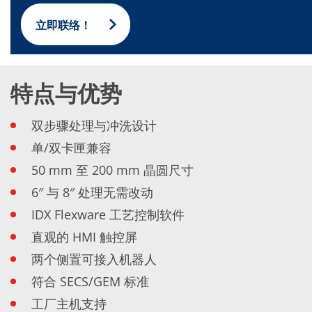
蚀刻
纹理化腐蚀
立即联络！
电镀
晶圆剥离
创新
Battery Technology
特点与优势
Advanced chemical Etching
专有软件
FlowLogX - 智能连接平台
双步骤处理与冲洗设计
信息中心
下载中心
单/双卡匣兼容
媒体聚焦
新闻
50 mm 至 200 mm 晶圆尺寸
展会
6″ 与 8″ 处理无需改动
职业发展
RENA 作为雇主
IDX Flexware 工艺控制软件
申请 RENA 的职位
工作机会
直观的 HMI 触控屏
联系我们
两个侧置可接入机器人
联系表格
联系表格客户服务
符合 SECS/GEM 标准
国际交往
联系我们的客服
工厂主机支持