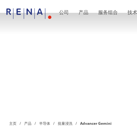
公司
产品
服务组合
技
EN
DE
CN
公司
湿法处理的艺术
RENA Germany
RENA North America
RENA Polska
RENA Shanghai
RENA 全球
产品
半导体
批量浸洗
批量喷淋
单晶圆加工
晶圆制备
电镀
晶圆干燥
化学品输送系统
绿色能源
主页
产品
半导体
批量浸洗
Advancer Gemini
Wafer Batch
链式电池