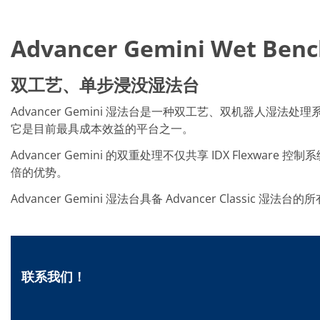
批量处理式电池
耗材
医疗技术
Advancer Gemini Wet Benc
医疗设备
护眼
玻璃
双工艺、单步浸没湿法台
Through glass vias (TGV)
玻璃晶片加工
激光与蚀刻
Advancer Gemini 湿法台是一种双工艺、双机器人湿法处理
定制解决方案
它是目前最具成本效益的平台之一。
卷到卷
服务组合
Advancer Gemini 的双重处理不仅共享 IDX Flex
服务热线 和 服务中心
倍的优势。
数字化服务
服务级别协议
Advancer Gemini 湿法台具备 Advancer Clas
备件服务
设备升级
培训
技术
技术中心
工艺技术
联系我们！
TruEtch - 金属蚀刻
FluidJet - 金属剥离
SiEtch - KOH 蚀刻