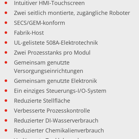
Einzelwafer Bearbeitung
Intuitiver HMI-Touchscreen
TruEtch®
Marangoni Dryer
Zwei seitlich montierte, zugängliche Roboter
Karriere
SECS/GEM-konform
Benefits
Ausbildung & Studium
Fabrik-Host
RENA_Benefits
Ausbildung
UL-gelistete 508A-Elektrotechnik
Studium
Zwei Prozesstanks pro Modul
Praktikum
News Ausbildung & Studium
Gemeinsam genutzte
RENA als Arbeitgeber
Versorgungseinrichtungen
Bewerben bei RENA
Stellenangebote
Gemeinsam genutzte Elektronik
Kontakt
Kontaktformular Lieferant
Ein einziges Steuerungs-I/O-System
Kontaktformular
Reduzierte Stellfläche
Kontaktformular Service
Internationale Kontakte
Verbesserte Prozesskontrolle
Kontakt Customer Service
Expert Blog
Reduzierter DI-Wasserverbrauch
Reduzierter Chemikalienverbrauch