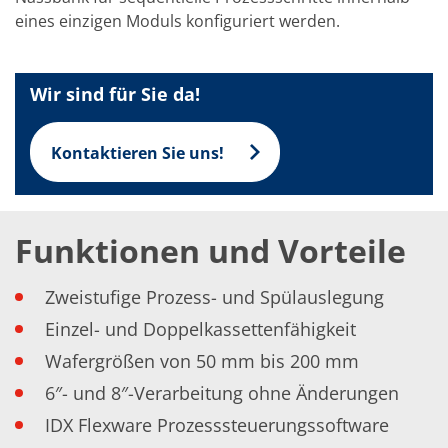
TruEtch - Metallätzung
eines einzigen Moduls konfiguriert werden.
Fluidjet - Metall-Abhebung
SiEtch – KOH-Ätzen
Ätzen
Texturierung
Wir sind für Sie da!
Galvanik
Innovationen
Battery Technology
Kontaktieren Sie uns!
Fortschrittliches chemisches Ätzen
Proprietäre Software
FlowLogX - Smart Connectivity Platform
Infocenter
Downloads
Funktionen und Vorteile
Presse
News
Zweistufige Prozess- und Spülauslegung
Messen
Glossar
Einzel- und Doppelkassettenfähigkeit
Ätzen
Carrier
Wafergrößen von 50 mm bis 200 mm
DI Wasser
Fab
6″- und 8″-Verarbeitung ohne Änderungen
Footprint
IDX Flexware Prozesssteuerungssoftware
SECS/GEM