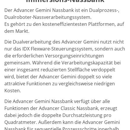
Solarwafer
Solarzelle Inline
Der Advancer Gemini Nassbank ist ein Dualprozess-,
Solarzelle Batch
Dualroboter-Nassverarbeitungssystem.
Verbrauchsgüter
MedTech
Es gehört zu den kosteneffizientesten Plattformen, auf
Medizinische Komponenten
dem Markt.
Eye Care
Glas Anwendungen
Die Dualverarbeitung des Advancer Gemini nutzt nicht
Through glass vias (TGV)
nur das IDX Flexware-Steuerungssystem, sondern auch
Glas Wafer Bearbeitung
die erforderlichen Versorgungseinrichtungen
Laser & Ätzen
Kundenspezifische Lösungen
gemeinsam. Während die Verarbeitungskapazität bei
Rolle zu Rolle
einer insgesamt reduzierten Stellfläche verdoppelt
Kunststoffverarbeitung
wird, bietet der Advancer Gemini doppelt so viele
Service
attraktive Funktionen zu vergleichsweise niedrigen
Service Hotline & Service Stützpunkte
Digital Services
Kosten.
Service Level Agreements
Ersatzteilservice
Die Advancer Gemini Nassbank verfügt über alle
Upgrades
Funktionen der Advancer Classic Nassbank, erzeugt
Training
dabei jedoch die doppelte Durchsatzleistung pro
Technologie
Quadratmeter. Außerdem kann die Advancer Gemini
Technologiezentren
Prozesstechnologie
Nassbank für sequentielle Prozessschritte innerhalb