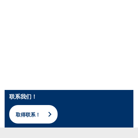
批量处理式电池
耗材
医疗技术
医疗设备
护眼
玻璃
Through glass vias (TGV)
玻璃晶片加工
激光与蚀刻
定制解决方案
卷到卷
服务组合
服务热线 和 服务中心
数字化服务
服务级别协议
备件服务
设备升级
联系我们！
培训
技术
技术中心
取得联系！
工艺技术
TruEtch - 金属蚀刻
FluidJet - 金属剥离
SiEtch - KOH 蚀刻