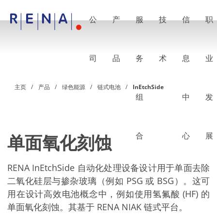
公
产
服
技
信
职
EN
DE
CN
公司
湿法处理的艺术
司
品
务
术
息
业
RENA Germany
RENA North America
RENA Polska
主页
产品
绿色能源
链式电池
InEtchSide
RENA Shanghai
组
中
发
RENA 全球
产品
半导体
批量浸洗
批量喷淋
合
心
展
单面氧化刻蚀
单晶圆加工
晶圆制备
电镀
RENA InEtchSide 自动化处理设备设计用于单面去除
晶圆干燥
二氧化硅层与掺杂玻璃（例如 PSG 或 BSG）。这可
化学品输送系统
绿色能源
用在设计高效电池概念中，例如使用氢氟酸 (HF) 的
Wafer Batch
单面氧化刻蚀。其基于 RENA NIAK 链式平台。
链式电池