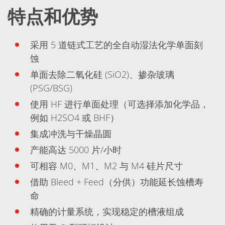
蚀刻
特点和优势
纹理化腐蚀
电镀
晶圆剥离
创新
采用 5 道链式工艺的全自动湿法化学单面刻
Battery Technology
蚀
Advanced chemical Etching
专有软件
单面去除二氧化硅 (SiO2)、掺杂玻璃
FlowLogX - 智能连接平台
(PSG/BSG)
信息中心
下载中心
使用 HF 进行单面处理（可选择添加化学品，
媒体聚焦
例如 H2SO4 或 BHF）
新闻
展会
集成冲洗与干燥晶圆
职业发展
RENA 作为雇主
产能高达 5000 片/小时
申请 RENA 的职位
可相容 M0、M1、M2 与 M4 硅片尺寸
工作机会
联系我们
借助 Bleed + Feed（分供）功能延长蚀槽寿
联系表格
命
联系表格客户服务
国际交往
精确的计量系统，实现稳定的槽液组成
联系我们的客服