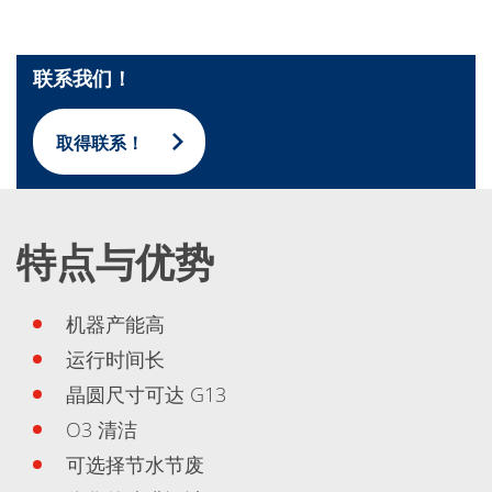
蚀刻
纹理化腐蚀
电镀
晶圆剥离
联系我们！
创新
Battery Technology
Advanced chemical Etching
取得联系！
专有软件
FlowLogX - 智能连接平台
信息中心
下载中心
媒体聚焦
特点与优势
新闻
展会
职业发展
机器产能高
RENA 作为雇主
申请 RENA 的职位
运行时间长
工作机会
联系我们
晶圆尺寸可达 G13
联系表格
O3 清洁
联系表格客户服务
国际交往
可选择节水节废
联系我们的客服