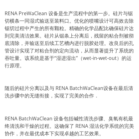
批量处理式电池
耗材
医疗技术
RENA PreWaClean 设备是生产流程中的第一步。硅片与锯
医疗设备
切横条一同湿式输送至装料口。优化的喷嘴设计可高效去除
护眼
锯切过程中产生的所有颗粒。精确的化学品配比确保硅片达
玻璃
到完美清洁效果。硅片从锯条上分离后，残留的粘合剂被彻
Through glass vias (TGV)
玻璃晶片加工
底清除，并输送至后续工艺槽内进行脱胶处理。改良后的孔
激光与蚀刻
管设计实现了对粘合剂的定向流动，从而显著提升了系统的
定制解决方案
吞吐量。该系统是基于“湿进湿出”（wet-in-wet-out）的运
卷到卷
行原理。
服务组合
服务热线 和 服务中心
数字化服务
服务级别协议
随后的硅片分离以及与 RENA BatchWaClean设备在最后清
备件服务
设备升级
洗步骤中的无缝衔接，实现了完美的合作．
培训
技术
技术中心
RENA BatchWaClean 设备包括碱性清洗步骤、臭氧有机最
工艺技术
TruEtch - 金属蚀刻
终清洗和干燥的过程。这确保了 RENA 湿法化学系统的完美
FluidJet - 金属剥离
协作，并在最优成本下实现卓越的工艺效果。
SiEtch - KOH 蚀刻