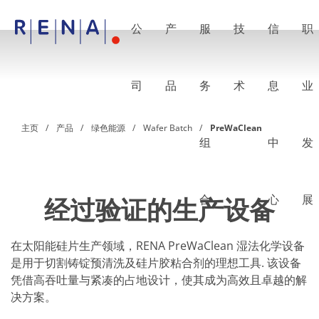
公
产
服
技
信
职
EN
DE
CN
公司
湿法处理的艺术
司
品
务
术
息
业
RENA Germany
RENA North America
RENA Polska
主页
产品
绿色能源
Wafer Batch
PreWaClean
RENA Shanghai
组
中
发
RENA 全球
产品
半导体
批量浸洗
批量喷淋
合
心
展
经过验证的生产设备
单晶圆加工
晶圆制备
电镀
在太阳能硅片生产领域，RENA PreWaClean 湿法化学设备
晶圆干燥
是用于切割铸锭预清洗及硅片胶粘合剂的理想工具. 该设备
化学品输送系统
凭借高吞吐量与紧凑的占地设计，使其成为高效且卓越的解
绿色能源
Wafer Batch
决方案。
链式电池