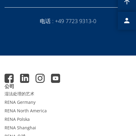
Expert Blog
电话 :
+49 7723 9313-0
公司
湿法处理的艺术
RENA Germany
RENA North America
RENA Polska
RENA Shanghai