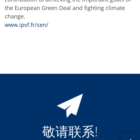
蚀刻
the European Green Deal and fighting climate
纹理化腐蚀
电镀
change.
晶圆剥离
www.ipvf.fr/sen/
创新
Battery Technology
Advanced chemical Etching
专有软件
FlowLogX - 智能连接平台
信息中心
下载中心
媒体聚焦
新闻
展会
职业发展
RENA 作为雇主
申请 RENA 的职位
工作机会
联系我们
联系表格
联系表格客户服务
敬请联系!
国际交往
联系我们的客服