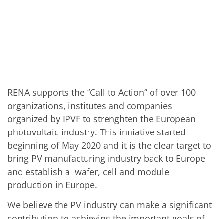
批量处理式电池
耗材
医疗技术
医疗设备
护眼
玻璃
Through glass vias (TGV)
玻璃晶片加工
激光与蚀刻
定制解决方案
RENA supports the “Call to Action” of over 100
卷到卷
服务组合
organizations, institutes and companies
服务热线 和 服务中心
organized by IPVF to strenghten the European
数字化服务
photovoltaic industry. This inniative started
服务级别协议
备件服务
beginning of May 2020 and it is the clear target to
设备升级
bring PV manufacturing industry back to Europe
培训
技术
and establish a wafer, cell and module
技术中心
production in Europe.
工艺技术
TruEtch - 金属蚀刻
We believe the PV industry can make a significant
FluidJet - 金属剥离
SiEtch - KOH 蚀刻
contribution to achieving the important goals of