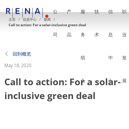
公
产
服
技
信
职
EN
DE
CN
主页
信息中心
新闻
Call to action: For a solar-inclusive green deal
公司
湿法处理的艺术
司
品
务
术
息
业
RENA Germany
RENA North America
RENA Polska
RENA Shanghai
回到概览
组
中
发
RENA 全球
产品
May 18, 2020
半导体
批量浸洗
Call to action: For a solar-
批量喷淋
合
心
展
单晶圆加工
晶圆制备
inclusive green deal
电镀
晶圆干燥
化学品输送系统
绿色能源
Wafer Batch
链式电池