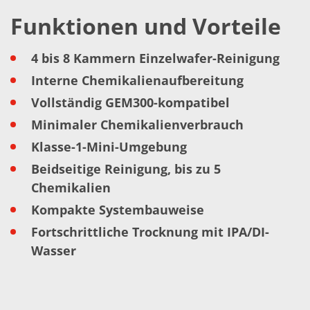
TruEtch - Metallätzung
Funktionen und Vorteile
Fluidjet - Metall-Abhebung
SiEtch – KOH-Ätzen
Ätzen
4 bis 8 Kammern Einzelwafer-Reinigung
Texturierung
Galvanik
Interne Chemikalienaufbereitung
Innovationen
Battery Technology
Vollständig GEM300-kompatibel
Fortschrittliches chemisches Ätzen
Minimaler Chemikalienverbrauch
Proprietäre Software
FlowLogX - Smart Connectivity Platform
Klasse-1-Mini-Umgebung
Infocenter
Downloads
Beidseitige Reinigung, bis zu 5
Presse
Chemikalien
News
Messen
Kompakte Systembauweise
Glossar
Ätzen
Fortschrittliche Trocknung mit IPA/DI-
Carrier
Wasser
DI Wasser
Fab
Footprint
SECS/GEM