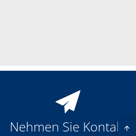
Einzelwafer Bearbeitung
TruEtch®
Marangoni Dryer
Karriere
Benefits
Ausbildung & Studium
RENA_Benefits
Ausbildung
Studium
Praktikum
News Ausbildung & Studium
RENA als Arbeitgeber
Bewerben bei RENA
Stellenangebote
Kontakt
Kontaktformular Lieferant
Kontaktformular
Kontaktformular Service
Internationale Kontakte
Kontakt Customer Service
Expert Blog
Nehmen Sie Kontakt