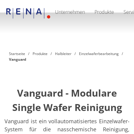
Unternehmen
Produkte
Serv
EN
DE
CN
Unternehmen
Nachhaltigkeit
The art of wet processing
RENA Deutschland
Lieferanten
Startseite
Produkte
Halbleiter
Einzelwaferbearbeitung
RENA North America
Vanguard
RENA Polska
RENA Shanghai
RENA weltweit
Produkte
Halbleiter
Batch-Eintauchen
Vanguard - Modulare
Batch Spray
Einzelwaferbearbeitung
Single Wafer Reinigung
Wafering
Galvanik
Wafer-Trocknung
Vanguard ist ein vollautomatisiertes Einzelwafer-
Chemische Abgabesysteme
System für die nasschemische Reinigung,
Erneuerbare Energien