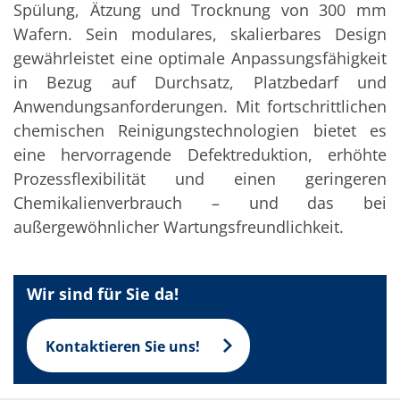
Solarwafer
Spülung, Ätzung und Trocknung von 300 mm
Solarzelle Inline
Wafern. Sein modulares, skalierbares Design
Solarzelle Batch
Verbrauchsgüter
gewährleistet eine optimale Anpassungsfähigkeit
MedTech
in Bezug auf Durchsatz, Platzbedarf und
Medizinische Komponenten
Eye Care
Anwendungsanforderungen. Mit fortschrittlichen
Glas Anwendungen
chemischen Reinigungstechnologien bietet es
Through glass vias (TGV)
eine hervorragende Defektreduktion, erhöhte
Glas Wafer Bearbeitung
Laser & Ätzen
Prozessflexibilität und einen geringeren
Kundenspezifische Lösungen
Chemikalienverbrauch – und das bei
Rolle zu Rolle
Kunststoffverarbeitung
außergewöhnlicher Wartungsfreundlichkeit.
Service
Service Hotline & Service Stützpunkte
Digital Services
Service Level Agreements
Wir sind für Sie da!
Ersatzteilservice
Upgrades
Training
Kontaktieren Sie uns!
Technologie
Technologiezentren
Prozesstechnologie