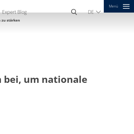
Menü
Expert Blog
DE
EN
 zu stärken
CN
 bei, um nationale