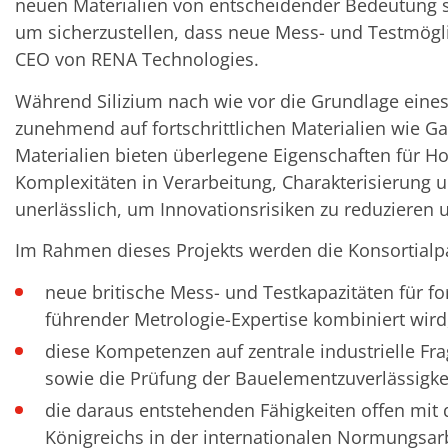
Einzelwafer Bearbeitung
neuen Materialien von entscheidender Bedeutung 
TruEtch®
um sicherzustellen, dass neue Mess- und Testmögli
Marangoni Dryer
Karriere
CEO von RENA Technologies.
Benefits
Ausbildung & Studium
Während Silizium nach wie vor die Grundlage eines
RENA_Benefits
zunehmend auf fortschrittlichen Materialien wie Gal
Ausbildung
Studium
Materialien bieten überlegene Eigenschaften für 
Praktikum
Komplexitäten in Verarbeitung, Charakterisierung
News Ausbildung & Studium
unerlässlich, um Innovationsrisiken zu reduzieren u
RENA als Arbeitgeber
Bewerben bei RENA
Stellenangebote
Im Rahmen dieses Projekts werden die Konsortial
Kontakt
Kontaktformular Lieferant
neue britische Mess- und Testkapazitäten für fo
Kontaktformular
führender Metrologie-Expertise kombiniert wird
Kontaktformular Service
Internationale Kontakte
diese Kompetenzen auf zentrale industrielle Fra
Kontakt Customer Service
sowie die Prüfung der Bauelementzuverlässigke
Expert Blog
die daraus entstehenden Fähigkeiten offen mit 
Königreichs in der internationalen Normungsarbe