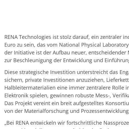
TruEtch - Metallätzung
Fluidjet - Metall-Abhebung
SiEtch – KOH-Ätzen
Ätzen
Texturierung
Galvanik
Innovationen
RENA Technologies ist stolz darauf, ein zentraler i
Battery Technology
Euro zu sein, das vom National Physical Laboratory
Fortschrittliches chemisches Ätzen
der Initiative ist der Aufbau neuer, entscheidende
Proprietäre Software
FlowLogX - Smart Connectivity Platform
zur Beschleunigung der Entwicklung und Einführung
Infocenter
Downloads
Diese strategische Investition unterstreicht das E
Presse
sichern, private Investitionen anzuziehen, Lieferket
News
Messen
Halbleitermaterialien eine immer zentralere Roll
Glossar
Elektronik spielen, gewinnen robuste Mess-, Veri
Ätzen
Carrier
Das Projekt vereint ein breit aufgestelltes Konsor
DI Wasser
von der Materialforschung und Prozessentwicklung ü
Fab
Footprint
„Bei RENA entwickeln wir fortschrittliche Nasspro
SECS/GEM