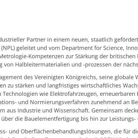
ndustrieller Partner in einem neuen, staatlich geförd
 (NPL) geleitet und vom Department for Science, Innov
r Metrologie-Kompetenzen zur Stärkung der britischen 
 von Halbleitermaterialien und -prozessen der näch
ngagement des Vereinigten Königreichs, seine globale 
ten zu stärken und langfristiges wirtschaftliches Wach
e in Technologien wie Elektrofahrzeugen, erneuerbar
fikations- und Normierungsverfahren zunehmend an B
tium aus Industrie und Wissenschaft. Gemeinsam deck
ber die Bauelementfertigung bis hin zur Leistungs- u
zess- und Oberflächenbehandlungslösungen, die für d