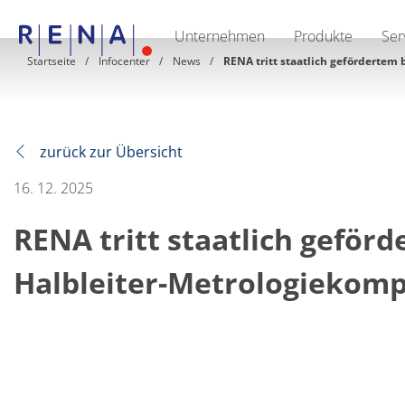
Unternehmen
Produkte
Ser
EN
DE
CN
Startseite
Infocenter
News
RENA tritt staatlich gefördertem
Unternehmen
Nachhaltigkeit
The art of wet processing
RENA Deutschland
Lieferanten
zurück zur Übersicht
RENA North America
RENA Polska
16. 12. 2025
RENA Shanghai
RENA weltweit
RENA tritt staatlich geför
Produkte
Halbleiter
Batch-Eintauchen
Halbleiter-Metrologiekomp
Batch Spray
Einzelwaferbearbeitung
Wafering
Galvanik
Wafer-Trocknung
Chemische Abgabesysteme
Erneuerbare Energien