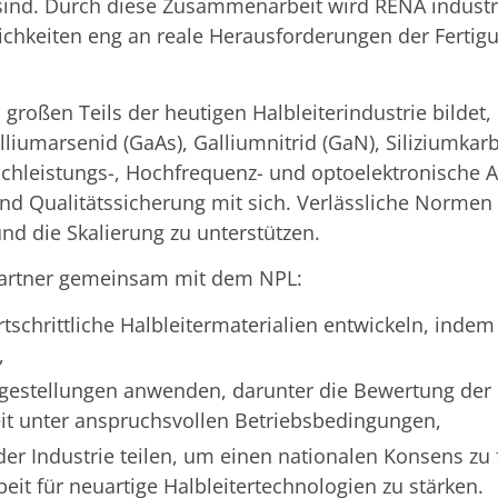
sind. Durch diese Zusammenarbeit wird RENA industr
chkeiten eng an reale Herausforderungen der Fertigun
 großen Teils der heutigen Halbleiterindustrie bild
liumarsenid (GaAs), Galliumnitrid (GaN), Siliziumkar
Hochleistungs-, Hochfrequenz- und optoelektronische
 und Qualitätssicherung mit sich. Verlässliche Nor
nd die Skalierung zu unterstützen.
partner gemeinsam mit dem NPL:
rtschrittliche Halbleitermaterialien entwickeln, ind
,
gestellungen anwenden, darunter die Bewertung der Ma
it unter anspruchsvollen Betriebsbedingungen,
der Industrie teilen, um einen nationalen Konsens zu 
it für neuartige Halbleitertechnologien zu stärken.