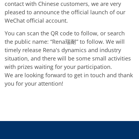
contact with Chinese customers, we are very
TruEtch - Metallätzung
Fluidjet - Metall-Abhebung
pleased to announce the official launch of our
SiEtch – KOH-Ätzen
WeChat official account.
Ätzen
Texturierung
Galvanik
You can scan the QR code to follow, or search
Innovationen
the public name: “Rena瑞耐” to follow. We will
Battery Technology
timely release Rena's dynamics and industry
Fortschrittliches chemisches Ätzen
Proprietäre Software
situation, and there will be some small activities
FlowLogX - Smart Connectivity Platform
with prizes waiting for your participation.
Infocenter
Downloads
We are looking forward to get in touch and thank
Presse
you for your attention!
News
Messen
Glossar
Ätzen
Carrier
DI Wasser
Fab
Footprint
SECS/GEM