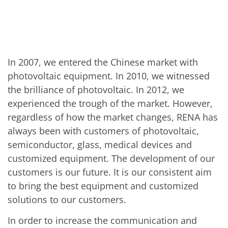
Solarwafer
Solarzelle Inline
Solarzelle Batch
Verbrauchsgüter
MedTech
Medizinische Komponenten
Eye Care
In 2007, we entered the Chinese market with
Glas Anwendungen
photovoltaic equipment. In 2010, we witnessed
Through glass vias (TGV)
Glas Wafer Bearbeitung
the brilliance of photovoltaic. In 2012, we
Laser & Ätzen
experienced the trough of the market. However,
Kundenspezifische Lösungen
regardless of how the market changes, RENA has
Rolle zu Rolle
Kunststoffverarbeitung
always been with customers of photovoltaic,
Service
semiconductor, glass, medical devices and
Service Hotline & Service Stützpunkte
Digital Services
customized equipment. The development of our
Service Level Agreements
customers is our future. It is our consistent aim
Ersatzteilservice
to bring the best equipment and customized
Upgrades
Training
solutions to our customers.
Technologie
Technologiezentren
In order to increase the communication and
Prozesstechnologie