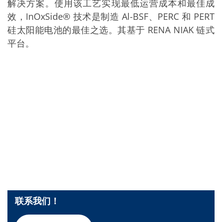
批量处理式电池
解决方案。使用该工艺实现最低运营成本和最佳成
耗材
效，InOxSide® 技术是制造 Al-BSF、PERC 和 PERT
医疗技术
硅太阳能电池的最佳之选。其基于 RENA NIAK 链式
医疗设备
护眼
平台。
玻璃
Through glass vias (TGV)
玻璃晶片加工
激光与蚀刻
定制解决方案
卷到卷
服务组合
服务热线 和 服务中心
数字化服务
服务级别协议
备件服务
设备升级
培训
技术
技术中心
工艺技术
TruEtch - 金属蚀刻
联系我们！
FluidJet - 金属剥离
SiEtch - KOH 蚀刻