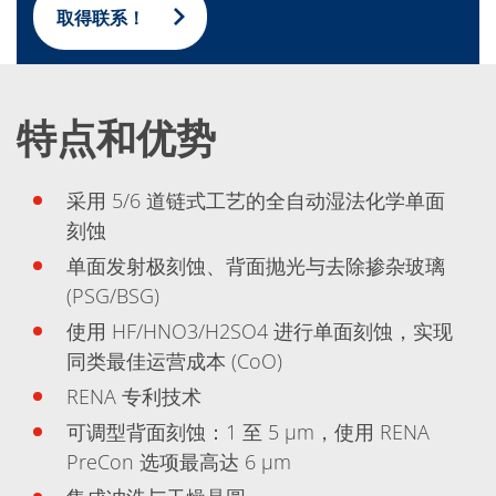
蚀刻
取得联系！
纹理化腐蚀
电镀
晶圆剥离
创新
Battery Technology
特点和优势
Advanced chemical Etching
专有软件
FlowLogX - 智能连接平台
采用 5/6 道链式工艺的全自动湿法化学单面
信息中心
下载中心
刻蚀
媒体聚焦
新闻
单面发射极刻蚀、背面抛光与去除掺杂玻璃
展会
(PSG/BSG)
职业发展
RENA 作为雇主
使用 HF/HNO3/H2SO4 进行单面刻蚀，实现
申请 RENA 的职位
同类最佳运营成本 (CoO)
工作机会
联系我们
RENA 专利技术
联系表格
可调型背面刻蚀：1 至 5 µm，使用 RENA
联系表格客户服务
国际交往
PreCon 选项最高达 6 µm
联系我们的客服