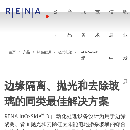
公
产
服
技
信
职
EN
DE
CN
公司
湿法处理的艺术
司
品
务
术
息
业
RENA Germany
RENA North America
RENA Polska
主页
产品
绿色能源
链式电池
InOxSide®
RENA Shanghai
组
中
发
RENA 全球
产品
半导体
批量浸洗
批量喷淋
合
心
展
边缘隔离、抛光和去除玻
单晶圆加工
晶圆制备
璃的同类最佳解决方案
电镀
晶圆干燥
化学品输送系统
绿色能源
®
RENA InOxSide
3 自动化处理设备设计为用于边缘
Wafer Batch
隔离、背面抛光和去除硅太阳能电池掺杂玻璃的综合
链式电池