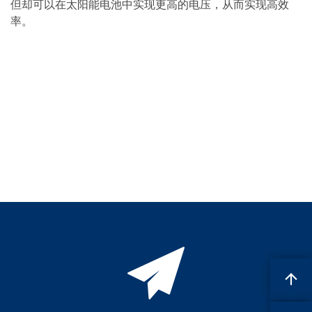
但却可以在太阳能电池中实现更高的电压，从而实现高效
蚀刻
纹理化腐蚀
率。
电镀
晶圆剥离
创新
Battery Technology
Advanced chemical Etching
专有软件
FlowLogX - 智能连接平台
信息中心
下载中心
媒体聚焦
新闻
展会
职业发展
RENA 作为雇主
申请 RENA 的职位
工作机会
联系我们
联系表格
联系表格客户服务
国际交往
联系我们的客服