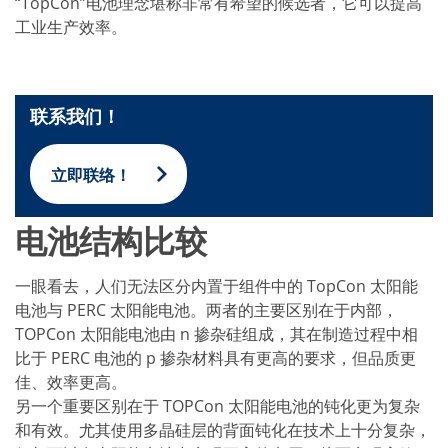
批量处理式电池
“TopCon”电池理念堪称非常有希望的候选者，它可以提高
耗材
工业生产效率。
医疗技术
医疗设备
护眼
玻璃
联系我们！
Through glass vias (TGV)
玻璃晶片加工
激光与蚀刻
定制解决方案
立即联络！
卷到卷
服务组合
电池结构比较
服务热线 和 服务中心
数字化服务
服务级别协议
一眼看去，人们无法区分内置于组件中的 TopCon 太阳能
备件服务
设备升级
电池与 PERC 太阳能电池。两者的主要区别在于内部，
培训
TOPCon 太阳能电池由 n 掺杂硅组成，其在制造过程中相
技术
比于 PERC 电池的 p 掺杂材料具有更高的要求，但品质更
技术中心
佳、效率更高。
工艺技术
TruEtch - 金属蚀刻
另一个重要区别在于 TOPCon 太阳能电池的钝化更为复杂
FluidJet - 金属剥离
和有效。尤其使用多晶硅层的背面钝化在技术上十分复杂，
SiEtch - KOH 蚀刻