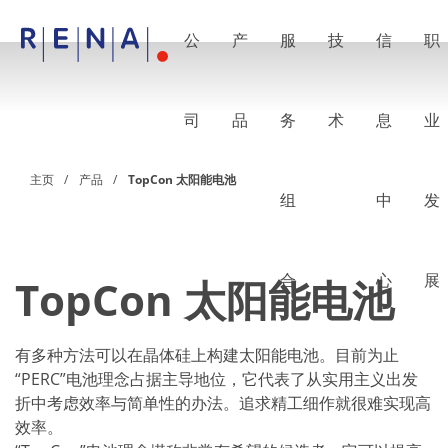
公
产
服
技
信
职
EN
DE
CN
公司
湿法处理的艺术
司
品
务
术
息
业
RENA Germany
RENA North America
RENA Polska
主页
产品
TopCon 太阳能电池
RENA Shanghai
组
中
发
RENA 全球
产品
半导体
批量浸洗
批量喷淋
合
心
展
TopCon 太阳能电池
单晶圆加工
晶圆制备
电镀
有多种方法可以在晶体硅上构建太阳能电池。目前为止
晶圆干燥
化学品输送系统
“PERC”电池理念占据主导地位，它代表了从实用主义出发
绿色能源
折中考虑效率与简单性的办法。追求精工细作就很难实现高
Wafer Batch
效率。
链式电池