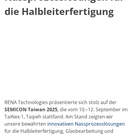
Solarwafer
Solarzelle Inline
die Halbleiterfertigung
Solarzelle Batch
Verbrauchsgüter
MedTech
Medizinische Komponenten
Eye Care
Glas Anwendungen
Through glass vias (TGV)
Glas Wafer Bearbeitung
Laser & Ätzen
Kundenspezifische Lösungen
Rolle zu Rolle
Kunststoffverarbeitung
Service
Service Hotline & Service Stützpunkte
Digital Services
Service Level Agreements
RENA Technologies präsentierte sich stolz auf der
Ersatzteilservice
Upgrades
SEMICON Taiwan 2025
, die vom 10.–12. September im
Training
TaiNex 1, Taipeh stattfand. Am Stand zeigten wir
Technologie
unsere bewährten
innovativen Nassprozesslösungen
Technologiezentren
für die Halbleiterfertigung, Glasbearbeitung und
Prozesstechnologie