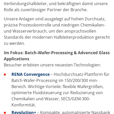
TruEtch - Metallätzung
Verbindungshalbleiter, und bekräftigten damit unsere
Fluidjet - Metall-Abhebung
Rolle als zuverlässiger Partner der Branche.
SiEtch – KOH-Ätzen
Ätzen
Unsere Anlagen sind ausgelegt auf hohen Durchsatz,
Texturierung
präzise Prozesskontrolle und niedrigen Chemikalien-
Galvanik
und Wasserverbrauch, um den anspruchsvollen
Innovationen
Battery Technology
Standards der modernen Halbleiterproduktion gerecht
Fortschrittliches chemisches Ätzen
zu werden.
Proprietäre Software
FlowLogX - Smart Connectivity Platform
Im Fokus: Batch-Wafer-Processing & Advanced Glass
Infocenter
Applications
Downloads
Besucher erlebten unsere neuesten Technologien:
Presse
News
RENA Convergence
– Hochdurchsatz-Plattform für
Messen
Glossar
Batch-Wafer-Processing im 150/200/300 mm-
Ätzen
Bereich. Wichtige Vorteile: flexible Wafergrößen,
Carrier
optimierte Fluidsteuerung zur Reduzierung von
DI Wasser
Chemikalien und Wasser, SECS/GEM-300-
Fab
Footprint
Konformität.
SECS/GEM
Revolution+
– Kompakte, automatisierte Nassbank