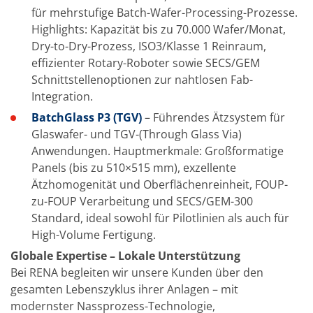
Einzelwafer Bearbeitung
für mehrstufige Batch-Wafer-Processing-Prozesse.
TruEtch®
Marangoni Dryer
Highlights: Kapazität bis zu 70.000 Wafer/Monat,
Karriere
Dry-to-Dry-Prozess, ISO3/Klasse 1 Reinraum,
Benefits
effizienter Rotary-Roboter sowie SECS/GEM
Ausbildung & Studium
Schnittstellenoptionen zur nahtlosen Fab-
RENA_Benefits
Ausbildung
Integration.
Studium
BatchGlass P3 (TGV)
– Führendes Ätzsystem für
Praktikum
News Ausbildung & Studium
Glaswafer- und TGV-(Through Glass Via)
RENA als Arbeitgeber
Anwendungen. Hauptmerkmale: Großformatige
Bewerben bei RENA
Panels (bis zu 510×515 mm), exzellente
Stellenangebote
Ätzhomogenität und Oberflächenreinheit, FOUP-
Kontakt
Kontaktformular Lieferant
zu-FOUP Verarbeitung und SECS/GEM-300
Kontaktformular
Standard, ideal sowohl für Pilotlinien als auch für
Kontaktformular Service
High-Volume Fertigung.
Internationale Kontakte
Kontakt Customer Service
Globale Expertise – Lokale Unterstützung
Expert Blog
Bei RENA begleiten wir unsere Kunden über den
gesamten Lebenszyklus ihrer Anlagen – mit
modernster Nassprozess-Technologie,