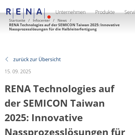
Unternehmen
Produkte
Serv
EN
DE
CN
Startseite
Infocenter
News
RENA Technologies auf der SEMICON Taiwan 2025: Innovative
Unternehmen
Nassprozesslösungen für die Halbleiterfertigung
Nachhaltigkeit
The art of wet processing
RENA Deutschland
Lieferanten
RENA North America
zurück zur Übersicht
RENA Polska
RENA Shanghai
15. 09. 2025
RENA weltweit
Produkte
Halbleiter
RENA Technologies auf
Batch-Eintauchen
Batch Spray
der SEMICON Taiwan
Einzelwaferbearbeitung
Wafering
Galvanik
2025: Innovative
Wafer-Trocknung
Chemische Abgabesysteme
Nassprozesslösungen für
Erneuerbare Energien