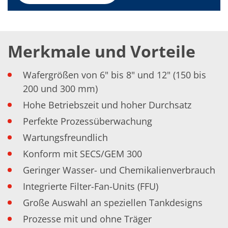
Einzelwafer Bearbeitung
TruEtch®
Marangoni Dryer
Karriere
Benefits
Merkmale und Vorteile
Ausbildung & Studium
RENA_Benefits
Ausbildung
Wafergrößen von 6" bis 8" und 12" (150 bis
Studium
Praktikum
200 und 300 mm)
News Ausbildung & Studium
Hohe Betriebszeit und hoher Durchsatz
RENA als Arbeitgeber
Bewerben bei RENA
Perfekte Prozessüberwachung
Stellenangebote
Kontakt
Wartungsfreundlich
Kontaktformular Lieferant
Konform mit SECS/GEM 300
Kontaktformular
Kontaktformular Service
Geringer Wasser- und Chemikalienverbrauch
Internationale Kontakte
Kontakt Customer Service
Integrierte Filter-Fan-Units (FFU)
Expert Blog
Große Auswahl an speziellen Tankdesigns
Prozesse mit und ohne Träger