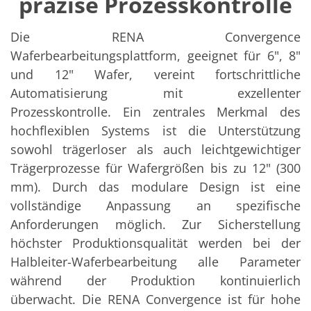
präzise Prozesskontrolle
Solarwafer
Solarzelle Inline
Solarzelle Batch
Die RENA Convergence
Verbrauchsgüter
MedTech
Waferbearbeitungsplattform, geeignet für 6", 8"
Medizinische Komponenten
und 12" Wafer, vereint fortschrittliche
Eye Care
Automatisierung mit exzellenter
Glas Anwendungen
Through glass vias (TGV)
Prozesskontrolle. Ein zentrales Merkmal des
Glas Wafer Bearbeitung
hochflexiblen Systems ist die Unterstützung
Laser & Ätzen
Kundenspezifische Lösungen
sowohl trägerloser als auch leichtgewichtiger
Rolle zu Rolle
Trägerprozesse für Wafergrößen bis zu 12" (300
Kunststoffverarbeitung
mm). Durch das modulare Design ist eine
Service
Service Hotline & Service Stützpunkte
vollständige Anpassung an spezifische
Digital Services
Anforderungen möglich. Zur Sicherstellung
Service Level Agreements
Ersatzteilservice
höchster Produktionsqualität werden bei der
Upgrades
Halbleiter-Waferbearbeitung alle Parameter
Training
Technologie
während der Produktion kontinuierlich
Technologiezentren
überwacht. Die RENA Convergence ist für hohe
Prozesstechnologie