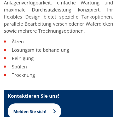
Anlagenverfügbarkeit, einfache Wartung und
TruEtch - Metallätzung
Fluidjet - Metall-Abhebung
maximale Durchsatzleistung konzipiert. Ihr
SiEtch – KOH-Ätzen
flexibles Design bietet spezielle Tankoptionen,
Ätzen
Texturierung
parallele Bearbeitung verschiedener Waferdicken
Galvanik
sowie mehrere Trocknungsoptionen.
Innovationen
Battery Technology
Ätzen
Fortschrittliches chemisches Ätzen
Proprietäre Software
Lösungsmittelbehandlung
FlowLogX - Smart Connectivity Platform
Infocenter
Reinigung
Downloads
Spülen
Presse
News
Trocknung
Messen
Glossar
Ätzen
Carrier
Kontaktieren Sie uns!
DI Wasser
Fab
Footprint
Melden Sie sich!
SECS/GEM