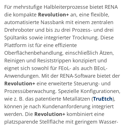
Solarwafer
Solarzelle Inline
Für mehrstufige Halbleiterprozesse bietet RENA
Solarzelle Batch
die kompakte
Revolution+
an, eine flexible,
Verbrauchsgüter
automatisierte Nassbank mit einem zentralen
MedTech
Medizinische Komponenten
Drehroboter und bis zu drei Prozess- und drei
Eye Care
Spültanks sowie integrierter Trocknung. Diese
Glas Anwendungen
Through glass vias (TGV)
Plattform ist für eine effiziente
Glas Wafer Bearbeitung
Oberflächenbehandlung, einschließlich Ätzen,
Laser & Ätzen
Kundenspezifische Lösungen
Reinigen und Resiststrippen konzipiert und
Rolle zu Rolle
eignet sich sowohl für FEoL- als auch BEoL-
Kunststoffverarbeitung
Anwendungen. Mit der RENA-Software bietet der
Service
Service Hotline & Service Stützpunkte
Revolution+
eine erweiterte Steuerung- und
Digital Services
Prozessüberwachung. Spezielle Konfigurationen,
Service Level Agreements
Ersatzteilservice
wie z. B. das patentierte Metallätzen (
TruEtch
),
Upgrades
können je nach Kundenanforderung integriert
Training
werden. Die
Revolution+
kombiniert eine
Technologie
Technologiezentren
platzsparende Stellfläche mit geringem Wasser-
Prozesstechnologie