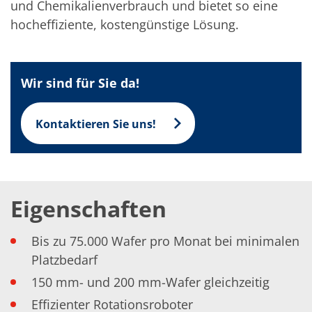
und Chemikalienverbrauch und bietet so eine
TruEtch - Metallätzung
Fluidjet - Metall-Abhebung
hocheffiziente, kostengünstige Lösung.
SiEtch – KOH-Ätzen
Ätzen
Texturierung
Galvanik
Wir sind für Sie da!
Innovationen
Battery Technology
Fortschrittliches chemisches Ätzen
Kontaktieren Sie uns!
Proprietäre Software
FlowLogX - Smart Connectivity Platform
Infocenter
Downloads
Presse
News
Eigenschaften
Messen
Glossar
Ätzen
Bis zu 75.000 Wafer pro Monat bei minimalen
Carrier
DI Wasser
Platzbedarf
Fab
150 mm- und 200 mm-Wafer gleichzeitig
Footprint
SECS/GEM
Effizienter Rotationsroboter