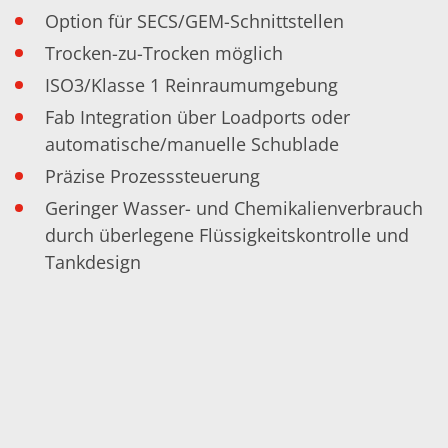
Einzelwafer Bearbeitung
TruEtch®
Option für SECS/GEM-Schnittstellen
Marangoni Dryer
Trocken-zu-Trocken möglich
Karriere
Benefits
ISO3/Klasse 1 Reinraumumgebung
Ausbildung & Studium
RENA_Benefits
Fab Integration über Loadports oder
Ausbildung
automatische/manuelle Schublade
Studium
Praktikum
Präzise Prozesssteuerung
News Ausbildung & Studium
Geringer Wasser- und Chemikalienverbrauch
RENA als Arbeitgeber
Bewerben bei RENA
durch überlegene Flüssigkeitskontrolle und
Stellenangebote
Tankdesign
Kontakt
Kontaktformular Lieferant
Kontaktformular
Kontaktformular Service
Internationale Kontakte
Kontakt Customer Service
Expert Blog