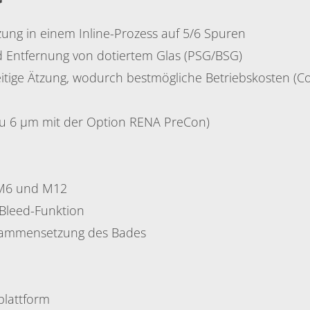
zung in einem Inline-Prozess auf 5/6 Spuren
nd Entfernung von dotiertem Glas (PSG/BSG)
ige Ätzung, wodurch bestmögliche Betriebskosten (Co
 zu 6 µm mit der Option RENA PreCon)
 M6 und M12
Bleed-Funktion
usammensetzung des Bades
plattform