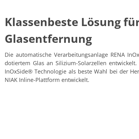
Solarwafer
Solarzelle Inline
Solarzelle Batch
Klassenbeste Lösung für
Verbrauchsgüter
MedTech
Medizinische Komponenten
Glasentfernung
Eye Care
Glas Anwendungen
Through glass vias (TGV)
Glas Wafer Bearbeitung
Die automatische Verarbeitungsanlage RENA InOx
Laser & Ätzen
dotiertem Glas an Silizium-Solarzellen entwickelt.
Kundenspezifische Lösungen
InOxSide® Technologie als beste Wahl bei der Her
Rolle zu Rolle
Kunststoffverarbeitung
NIAK Inline-Plattform entwickelt.
Service
Service Hotline & Service Stützpunkte
Digital Services
Service Level Agreements
Ersatzteilservice
Upgrades
Training
Technologie
Technologiezentren
Prozesstechnologie