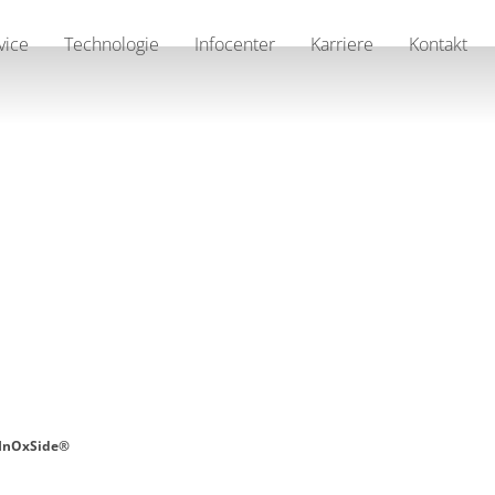
vice
Technologie
Infocenter
Karriere
Kontakt
InOxSide®