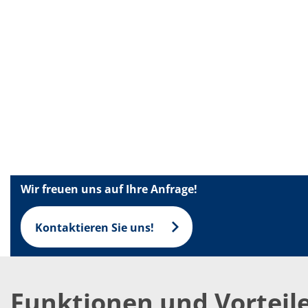
Einzelwafer Bearbeitung
TruEtch®
Marangoni Dryer
Karriere
Benefits
Ausbildung & Studium
RENA_Benefits
Ausbildung
Studium
Praktikum
News Ausbildung & Studium
RENA als Arbeitgeber
Bewerben bei RENA
Stellenangebote
Kontakt
Wir freuen uns auf Ihre Anfrage!
Kontaktformular Lieferant
Kontaktformular
Kontaktformular Service
Kontaktieren Sie uns!
Internationale Kontakte
Kontakt Customer Service
Expert Blog
Funktionen und Vorteil