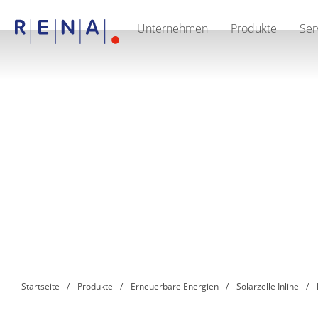
Unternehmen
Produkte
Ser
EN
DE
CN
Unternehmen
Nachhaltigkeit
The art of wet processing
RENA Deutschland
Lieferanten
RENA North America
RENA Polska
RENA Shanghai
RENA weltweit
Produkte
Halbleiter
Batch-Eintauchen
Batch Spray
Einzelwaferbearbeitung
Wafering
Galvanik
Wafer-Trocknung
Startseite
Produkte
Erneuerbare Energien
Solarzelle Inline
Chemische Abgabesysteme
Erneuerbare Energien