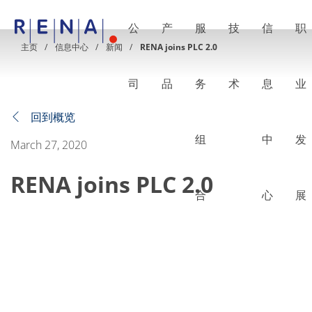
公
产
服
技
信
职
EN
DE
CN
主页
信息中心
新闻
RENA joins PLC 2.0
公司
湿法处理的艺术
司
品
务
术
息
业
RENA Germany
RENA North America
RENA Polska
回到概览
RENA Shanghai
组
中
发
RENA 全球
March 27, 2020
产品
半导体
RENA joins PLC 2.0
批量浸洗
批量喷淋
合
心
展
单晶圆加工
晶圆制备
电镀
晶圆干燥
化学品输送系统
绿色能源
Wafer Batch
链式电池