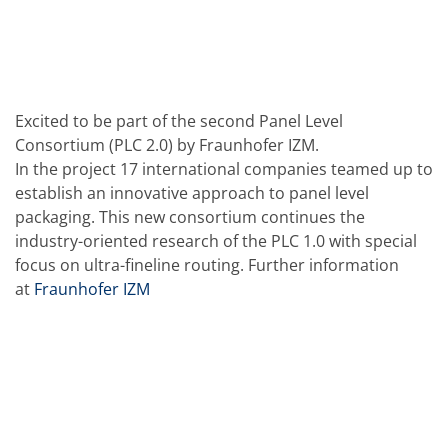
批量处理式电池
耗材
医疗技术
医疗设备
护眼
玻璃
Through glass vias (TGV)
Excited to be part of the second Panel Level
玻璃晶片加工
Consortium (PLC 2.0) by Fraunhofer IZM.
激光与蚀刻
In the project 17 international companies teamed up to
定制解决方案
establish an innovative approach to panel level
卷到卷
服务组合
packaging. This new consortium continues the
服务热线 和 服务中心
industry-oriented research of the PLC 1.0 with special
数字化服务
focus on ultra-fineline routing. Further information
服务级别协议
备件服务
at
Fraunhofer IZM
设备升级
培训
技术
技术中心
工艺技术
TruEtch - 金属蚀刻
FluidJet - 金属剥离
SiEtch - KOH 蚀刻