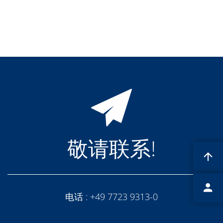
蚀刻
纹理化腐蚀
电镀
晶圆剥离
创新
Battery Technology
Advanced chemical Etching
专有软件
FlowLogX - 智能连接平台
信息中心
下载中心
媒体聚焦
新闻
展会
职业发展
敬请联系!
RENA 作为雇主
申请 RENA 的职位
工作机会
联系我们
联系表格
联系表格客户服务
电话 :
+49 7723 9313-0
国际交往
联系我们的客服