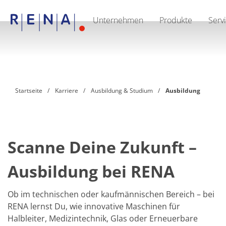
Unternehmen
Produkte
Serv
DE
Unternehmen
Nachhaltigkeit
The art of wet processing
RENA Deutschland
Lieferanten
Startseite
Karriere
Ausbildung & Studium
Ausbildung
RENA North America
RENA Polska
RENA Shanghai
RENA weltweit
Produkte
Halbleiter
Scanne Deine Zukunft –
Batch-Eintauchen
Batch Spray
Ausbildung bei RENA
Einzelwaferbearbeitung
Wafering
Galvanik
Ob im technischen oder kaufmännischen Bereich – bei
Wafer-Trocknung
RENA lernst Du, wie innovative Maschinen für
Chemische Abgabesysteme
Erneuerbare Energien
Halbleiter, Medizintechnik, Glas oder Erneuerbare