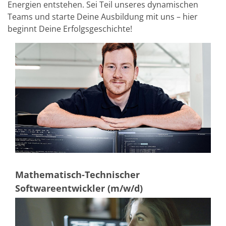
Solarwafer
Energien entstehen. Sei Teil unseres dynamischen
Solarzelle Inline
Teams und starte Deine Ausbildung mit uns – hier
Solarzelle Batch
beginnt Deine Erfolgsgeschichte!
Verbrauchsgüter
MedTech
Medizinische Komponenten
Eye Care
Glas Anwendungen
Through glass vias (TGV)
Glas Wafer Bearbeitung
Laser & Ätzen
Kundenspezifische Lösungen
Rolle zu Rolle
Kunststoffverarbeitung
Service
Service Hotline & Service Stützpunkte
Digital Services
Service Level Agreements
Ersatzteilservice
Mathematisch-Technischer
Upgrades
Softwareentwickler (m/w/d)
Training
Technologie
Technologiezentren
Prozesstechnologie