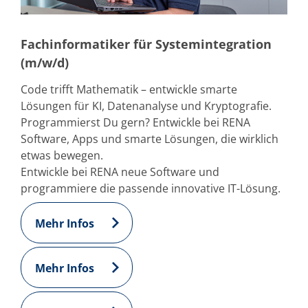
Einzelwafer Bearbeitung
TruEtch®
Marangoni Dryer
Karriere
Fachinformatiker für Systemintegration
Benefits
(m/w/d)
Ausbildung & Studium
RENA_Benefits
Code trifft Mathematik – entwickle smarte
Ausbildung
Studium
Lösungen für KI, Datenanalyse und Kryptografie.
Praktikum
Programmierst Du gern? Entwickle bei RENA
News Ausbildung & Studium
Software, Apps und smarte Lösungen, die wirklich
RENA als Arbeitgeber
etwas bewegen.
Bewerben bei RENA
Stellenangebote
Entwickle bei RENA neue Software und
Kontakt
programmiere die passende innovative IT-Lösung.
Kontaktformular Lieferant
Kontaktformular
Kontaktformular Service
Mehr Infos
Internationale Kontakte
Kontakt Customer Service
Expert Blog
Mehr Infos