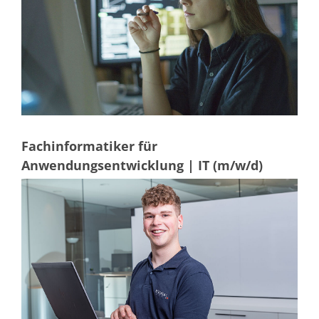
TruEtch - Metallätzung
Fluidjet - Metall-Abhebung
SiEtch – KOH-Ätzen
Ätzen
Texturierung
Galvanik
Innovationen
Battery Technology
Fortschrittliches chemisches Ätzen
Proprietäre Software
FlowLogX - Smart Connectivity Platform
Fachinformatiker für
Infocenter
Anwendungsentwicklung | IT (m/w/d)
Downloads
Presse
News
Messen
Glossar
Ätzen
Carrier
DI Wasser
Fab
Footprint
SECS/GEM