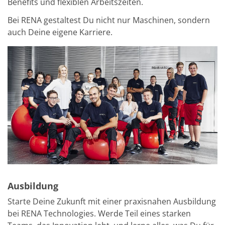
Benefits und flexiblen Arbeitszeiten.
TruEtch - Metallätzung
Fluidjet - Metall-Abhebung
Bei RENA gestaltest Du nicht nur Maschinen, sondern
SiEtch – KOH-Ätzen
auch Deine eigene Karriere.
Ätzen
Texturierung
Galvanik
Innovationen
Battery Technology
Fortschrittliches chemisches Ätzen
Proprietäre Software
FlowLogX - Smart Connectivity Platform
Infocenter
Downloads
Presse
News
Messen
Glossar
Ätzen
Carrier
Ausbildung
DI Wasser
Fab
Starte Deine Zukunft mit einer praxisnahen Ausbildung
Footprint
bei RENA Technologies. Werde Teil eines starken
SECS/GEM