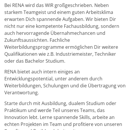
Solarwafer
Bei RENA wird das WIR großgeschrieben. Neben
Solarzelle Inline
Solarzelle Batch
starkem Teamgeist und einem guten Arbeitsklima
Verbrauchsgüter
erwarten Dich spannende Aufgaben. Wir bieten Dir
MedTech
nicht nur eine kompetente Fachausbildung, sondern
Medizinische Komponenten
auch hervorragende Übernahmechancen und
Eye Care
Glas Anwendungen
Zukunftsaussichten. Fachliche
Through glass vias (TGV)
Weiterbildungsprogramme ermöglichen Dir weitere
Glas Wafer Bearbeitung
Qualifikationen wie z.B. Industriemeister, Techniker
Laser & Ätzen
oder das Bachelor Studium.
Kundenspezifische Lösungen
Rolle zu Rolle
RENA bietet auch intern einiges an
Kunststoffverarbeitung
Service
Entwicklungspotential, unter anderem durch
Service Hotline & Service Stützpunkte
Weiterbildungen, Schulungen und die Übertragung von
Digital Services
Verantwortung.
Service Level Agreements
Ersatzteilservice
Starte durch mit Ausbildung, dualem Studium oder
Upgrades
Praktikum und werde Teil unseres Teams, das
Training
Technologie
Innovation lebt. Lerne spannende Skills, arbeite an
Technologiezentren
echten Projekten im Team und profitiere von unseren
Prozesstechnologie