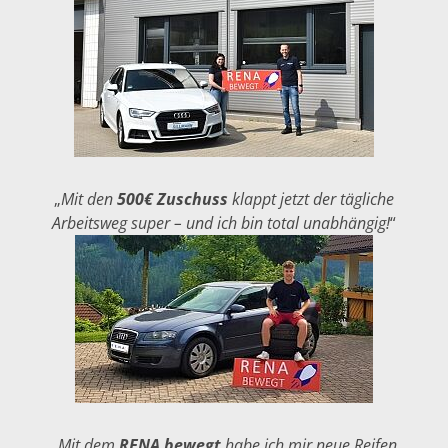
Einzelwafer Bearbeitung
TruEtch®
Marangoni Dryer
Karriere
Benefits
Ausbildung & Studium
RENA_Benefits
Ausbildung
Studium
Praktikum
News Ausbildung & Studium
„
Mit den
500€ Zuschuss
klappt jetzt der tägliche
RENA als Arbeitgeber
Arbeitsweg super – und ich bin total unabhängig!
“
Bewerben bei RENA
Stellenangebote
Kontakt
Kontaktformular Lieferant
Kontaktformular
Kontaktformular Service
Internationale Kontakte
Kontakt Customer Service
Expert Blog
„
Mit dem
RENA bewegt
habe ich mir neue Reifen