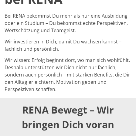
Solarwafer
Solarzelle Inline
Solarzelle Batch
Bei RENA bekommst Du mehr als nur eine Ausbildung
Verbrauchsgüter
oder ein Studium – Du bekommst echte Perspektiven,
MedTech
Medizinische Komponenten
Wertschätzung und Teamgeist.
Eye Care
Glas Anwendungen
Wir investieren in Dich, damit Du wachsen kannst –
Through glass vias (TGV)
fachlich und persönlich.
Glas Wafer Bearbeitung
Laser & Ätzen
Wir wissen: Erfolg beginnt dort, wo man sich wohlfühlt.
Kundenspezifische Lösungen
Deshalb unterstützen wir Dich nicht nur fachlich,
Rolle zu Rolle
sondern auch persönlich – mit starken Benefits, die Dir
Kunststoffverarbeitung
Service
den Alltag erleichtern, Motivation geben und
Service Hotline & Service Stützpunkte
Perspektiven schaffen.
Digital Services
Service Level Agreements
Ersatzteilservice
RENA Bewegt – Wir
Upgrades
Training
bringen Dich voran
Technologie
Technologiezentren
Prozesstechnologie