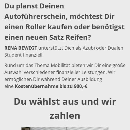
TruEtch - Metallätzung
Du planst Deinen
Fluidjet - Metall-Abhebung
SiEtch – KOH-Ätzen
Autoführerschein, möchtest Dir
Ätzen
einen Roller kaufen oder benötigst
Texturierung
Galvanik
einen neuen Satz Reifen?
Innovationen
Battery Technology
Fortschrittliches chemisches Ätzen
RENA
BEWEGT
unterstützt Dich als Azubi oder Dualen
Proprietäre Software
Student finanziell!
FlowLogX - Smart Connectivity Platform
Infocenter
Rund um das Thema Mobilität bieten wir Dir eine große
Downloads
Auswahl verschiedener finanzieller Leistungen. Wir
Presse
ermöglichen Dir während Deiner Ausbildung
News
Messen
eine
Kostenübernahme bis zu 900,-€
.
Glossar
Ätzen
Du wählst aus und wir
Carrier
DI Wasser
zahlen
Fab
Footprint
SECS/GEM