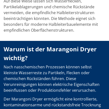
Auf diese Weise lassen sich Wasserflecken,
TruEtch - Metallätzung
Partikelablagerungen und chemische Rückstände
Fluidjet - Metall-Abhebung
SiEtch – KOH-Ätzen
vermeiden, die empfindliche Halbleiterstrukturen
Ätzen
beeinträchtigen könnten. Die Methode eignet sich
Texturierung
besonders für moderne Halbleiterbauelemente mit
Galvanik
empfindlichen Oberflächenstrukturen.
Innovationen
Battery Technology
Fortschrittliches chemisches Ätzen
Proprietäre Software
Warum ist der Marangoni Dryer
FlowLogX - Smart Connectivity Platform
Infocenter
wichtig?
Downloads
Presse
Nach nasschemischen Prozessen können selbst
News
Messen
kleinste Wasserreste zu Partikeln, Flecken oder
Glossar
chemischen Rückständen führen. Diese
Ätzen
Verunreinigungen können elektrische Eigenschaften
Carrier
beeinflussen oder Produktionsfehler verursachen.
DI Wasser
Fab
Der Marangoni Dryer ermöglicht eine kontrollierte,
Footprint
SECS/GEM
kontaminationsarme und rückstandsfreie Trocknung