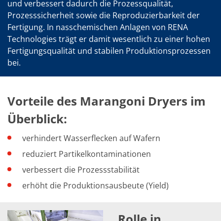
Einzelwafer Bearbeitung
und verbessert dadurch die Prozessqualität,
TruEtch®
Prozesssicherheit sowie die Reproduzierbarkeit der
Marangoni Dryer
Fertigung. In nasschemischen Anlagen von RENA
Karriere
Benefits
Technologies trägt er damit wesentlich zu einer hohen
Ausbildung & Studium
Fertigungsqualität und stabilen Produktionsprozessen
RENA_Benefits
bei.
Ausbildung
Studium
Praktikum
News Ausbildung & Studium
Vorteile des Marangoni Dryers im
RENA als Arbeitgeber
Bewerben bei RENA
Überblick:
Stellenangebote
Kontakt
verhindert Wasserflecken auf Wafern
Kontaktformular Lieferant
Kontaktformular
reduziert Partikelkontaminationen
Kontaktformular Service
Internationale Kontakte
verbessert die Prozessstabilität
Kontakt Customer Service
erhöht die Produktionsausbeute (Yield)
Expert Blog
Rolle in