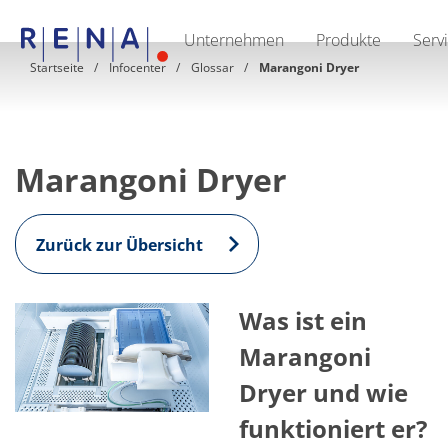
Unternehmen
Produkte
Serv
EN
DE
Startseite
Infocenter
Glossar
Marangoni Dryer
Unternehmen
Nachhaltigkeit
The art of wet processing
RENA Deutschland
Lieferanten
Marangoni Dryer
RENA North America
RENA Polska
RENA Shanghai
RENA weltweit
Zurück zur Übersicht
Produkte
Halbleiter
Batch-Eintauchen
Was ist ein
Batch Spray
Einzelwaferbearbeitung
Marangoni
Wafering
Galvanik
Dryer und wie
Wafer-Trocknung
Chemische Abgabesysteme
funktioniert er?
Erneuerbare Energien