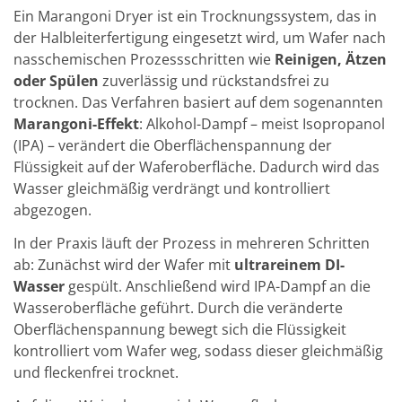
Solarwafer
Ein Marangoni Dryer ist ein Trocknungssystem, das in
Solarzelle Inline
Solarzelle Batch
der Halbleiterfertigung eingesetzt wird, um Wafer nach
Verbrauchsgüter
nasschemischen Prozessschritten wie
Reinigen, Ätzen
MedTech
oder Spülen
zuverlässig und rückstandsfrei zu
Medizinische Komponenten
trocknen. Das Verfahren basiert auf dem sogenannten
Eye Care
Glas Anwendungen
Marangoni-Effekt
: Alkohol-Dampf – meist Isopropanol
Through glass vias (TGV)
(IPA) – verändert die Oberflächenspannung der
Glas Wafer Bearbeitung
Flüssigkeit auf der Waferoberfläche. Dadurch wird das
Laser & Ätzen
Wasser gleichmäßig verdrängt und kontrolliert
Kundenspezifische Lösungen
Rolle zu Rolle
abgezogen.
Kunststoffverarbeitung
Service
In der Praxis läuft der Prozess in mehreren Schritten
Service Hotline & Service Stützpunkte
ab: Zunächst wird der Wafer mit
ultrareinem DI-
Digital Services
Wasser
gespült. Anschließend wird IPA-Dampf an die
Service Level Agreements
Wasseroberfläche geführt. Durch die veränderte
Ersatzteilservice
Upgrades
Oberflächenspannung bewegt sich die Flüssigkeit
Training
kontrolliert vom Wafer weg, sodass dieser gleichmäßig
Technologie
und fleckenfrei trocknet.
Technologiezentren
Prozesstechnologie